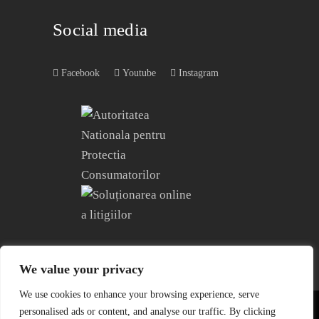
Social media
Facebook
Youtube
Instagram
We value your privacy
We use cookies to enhance your browsing experience, serve
personalised ads or content, and analyse our traffic. By clicking
COPYRIGHT © 2004 – 2023