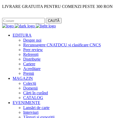
LIVRARE GRATUITA PENTRU COMENZI PESTE 300 RON
Facebook
Instagram
CAUTĂ
EDITURA
Despre noi
Recunoaștere CNATDCU și clasificare CNCS
Peer review
Referenți
Distribuție
Cariere
Acreditare
Premii
MAGAZIN
Colecții
Domenii
Cărţi în curând
CATALOG
EVENIMENTE
Lansări de carte
Interviuri
Târguri și expoziții