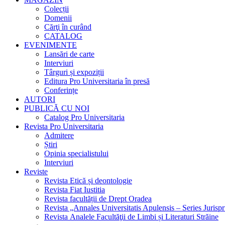
Colecții
Domenii
Cărţi în curând
CATALOG
EVENIMENTE
Lansări de carte
Interviuri
Târguri și expoziții
Editura Pro Universitaria în presă
Conferințe
AUTORI
PUBLICĂ CU NOI
Catalog Pro Universitaria
Revista Pro Universitaria
Admitere
Știri
Opinia specialistului
Interviuri
Reviste
Revista Etică și deontologie
Revista Fiat Iustitia
Revista facultății de Drept Oradea
Revista „Annales Universitatis Apulensis – Series Jurisp
Revista Analele Facultăţii de Limbi și Literaturi Străine