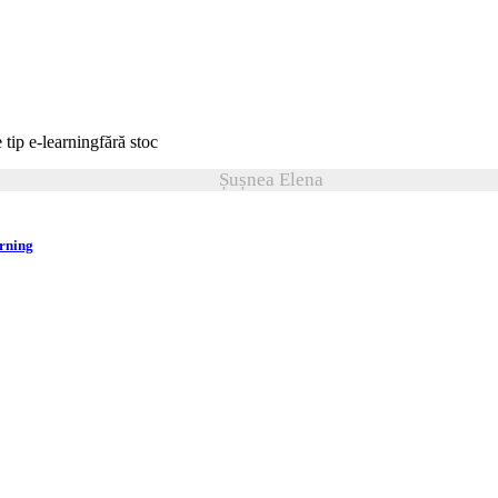
fără stoc
Șușnea Elena
arning