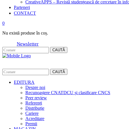
CreativeAPPS – Revistă studențească de cercetare în info
Parteneri
CONTACT
0
Nu există produse în coș.
Newsletter
CAUTĂ
CAUTĂ
EDITURA
Despre noi
Recunoaștere CNATDCU și clasificare CNCS
Peer review
Referenți
Distribuție
Cariere
Acreditare
Premii
MAGAZIN