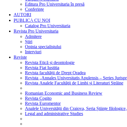
Editura Pro Universitaria în presă
Conferințe
AUTORI
PUBLICĂ CU NOI
Catalog Pro Universitaria
Revista Pro Universitaria
Admitere
Știri
Opinia specialistului
Interviuri
Reviste
Revista Etică și deontologie
Revista Fiat Iustitia
Revista facultății de Drept Oradea
Revista „Annales Universitatis Apulensis – Series Jurisp
Revista Analele Facultăţii de Limbi și Literaturi Străine
Romanian Economic and Business Review
Revista Cogito
Revista Euromentor
Analele Universității din Craiova, Seria Științe filologice,
Legal and administrative Studies