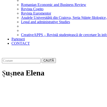
Romanian Economic and Business Review
Revista Cogito
Revista Euromentor
Analele Universității din Craiova, Seria Științe filologice,
Legal and administrative Studies
CreativeAPPS – Revistă studențească de cercetare în info
Parteneri
CONTACT
CAUTĂ
Șușnea Elena