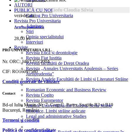
AUTORI
Ciofu Claudia Silvia
PUBLICĂ CU NOI
vezi detalii
Catalog Pro Universitaria
Revista Pro Universitaria
Admitere
Artrita psoriazica
Știri
Opinia specialistului
28,00
lei
Interviuri
Reviste
PRO UNIVERSITARIA S.R.L.
Revista Etică și deontologie
Revista Fiat Iustitia
Nr. ORC: J40/1255/2004
Revista facultății de Drept Oradea
Revista „Annales Universitatis Apulensis – Series
CIF: RO16097580
Jurisprudentia”
Revista Analele Facultăţii de Limbi și Literaturi Străine
Condiții generale de vânzare
Romanian Economic and Business Review
Contact
Revista Cogito
Revista Euromentor
Bd-ul Iuliu Maniu, Nr. 7, Corp C, Parter, Spațiile B3 și B19
Analele Universității din Craiova, Seria Științe
București, România
filologice, Limbi străine aplicate
Legal and administrative Studies
Termeni și condiții
Politică de confidențialitate