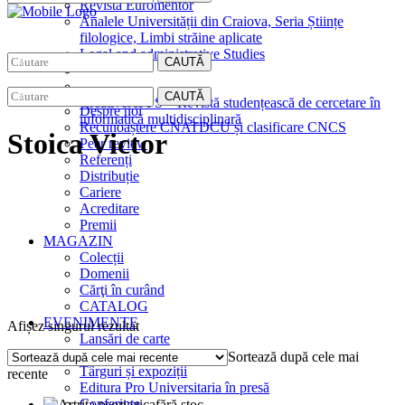
Revista Euromentor
Analele Universității din Craiova, Seria Științe
filologice, Limbi străine aplicate
Legal and administrative Studies
CAUTĂ
EDITURA
CAUTĂ
CreativeAPPS – Revistă studențească de cercetare în
Despre noi
informatică multidisciplinară
Recunoaștere CNATDCU și clasificare CNCS
Stoica Victor
Peer review
Referenți
Distribuție
Cariere
Acreditare
Premii
MAGAZIN
Colecții
Domenii
Cărţi în curând
CATALOG
EVENIMENTE
Afișez singurul rezultat
Lansări de carte
Interviuri
Sortează după cele mai
Târguri și expoziții
recente
Editura Pro Universitaria în presă
Conferințe
fără stoc