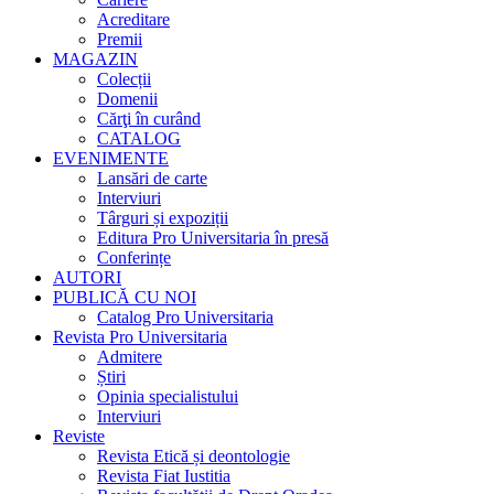
Acreditare
Premii
MAGAZIN
Colecții
Domenii
Cărţi în curând
CATALOG
EVENIMENTE
Lansări de carte
Interviuri
Târguri și expoziții
Editura Pro Universitaria în presă
Conferințe
AUTORI
PUBLICĂ CU NOI
Catalog Pro Universitaria
Revista Pro Universitaria
Admitere
Știri
Opinia specialistului
Interviuri
Reviste
Revista Etică și deontologie
Revista Fiat Iustitia