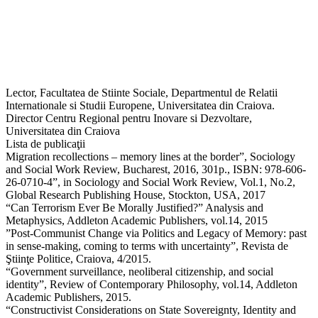
Lector, Facultatea de Stiinte Sociale, Departmentul de Relatii
Internationale si Studii Europene, Universitatea din Craiova.
Director Centru Regional pentru Inovare si Dezvoltare,
Universitatea din Craiova
Lista de publicaţii
Migration recollections – memory lines at the border”, Sociology
and Social Work Review, Bucharest, 2016, 301p., ISBN: 978-606-
26-0710-4”, in Sociology and Social Work Review, Vol.1, No.2,
Global Research Publishing House, Stockton, USA, 2017
“Can Terrorism Ever Be Morally Justified?” Analysis and
Metaphysics, Addleton Academic Publishers, vol.14, 2015
”Post-Communist Change via Politics and Legacy of Memory: past
in sense-making, coming to terms with uncertainty”, Revista de
Ştiinţe Politice, Craiova, 4/2015.
“Government surveillance, neoliberal citizenship, and social
identity”, Review of Contemporary Philosophy, vol.14, Addleton
Academic Publishers, 2015.
“Constructivist Considerations on State Sovereignty, Identity and