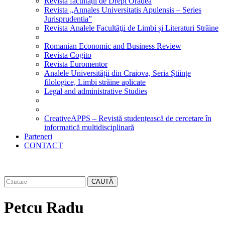
Revista facultății de Drept Oradea
Revista „Annales Universitatis Apulensis – Series
Jurisprudentia”
Revista Analele Facultăţii de Limbi și Literaturi Străine
Romanian Economic and Business Review
Revista Cogito
Revista Euromentor
Analele Universității din Craiova, Seria Științe
filologice, Limbi străine aplicate
Legal and administrative Studies
CreativeAPPS – Revistă studențească de cercetare în
informatică multidisciplinară
Parteneri
CONTACT
CAUTĂ
Petcu Radu