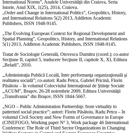
International Norms”, Analele Universităţii din Craiova, Seria
Istorie, Anul XIX, 1(25), 2014, Craiova.
„Order and Change in International Politics”, Geopolitics, History,
and International Relations 5(2) 2013, Addleton Academic
Publishers, ISSN 1948-9145.
„The Evolving European Context for Regional Development and
Spatial Planning”, Geopolitics, History, and International Relations
5(1) 2013, Addleton Academic Publishers, ISSN 1948-9145.
Tratat de Sociologie Generală, Otovescu Dumitru (coord.); co-autor
Secţiune II, capitol 5, traducere Secţiune II, capitole X, XI, Editura
„Beladi”, 2010.
„Administraţia Publică Locală, între performanţa organizaţională şi
realitatea socială”; co-autori: Radu Petcu, Gabriel Pricină, Florin
Păsătoiu – în volumul Colocviului Internaţional de Ştiinţe Sociale
„ACUM”, Braşov, 26-28 noiembrie 2009, Editura Universităţii
„Transilvania” din Braşov, ISSN 1844-5667.
„NGO – Public Administration Partnership: from virtuality to
patterned social practice”; autori: Florin Păsătoiu, Radu Petcu – în
volumul Civil Society and New Forms of Governance in Europe
(CINEFOGO, Working paper Nº 3, Work package 46 International
Conference: The Role of Third Sector Organizations in Changing