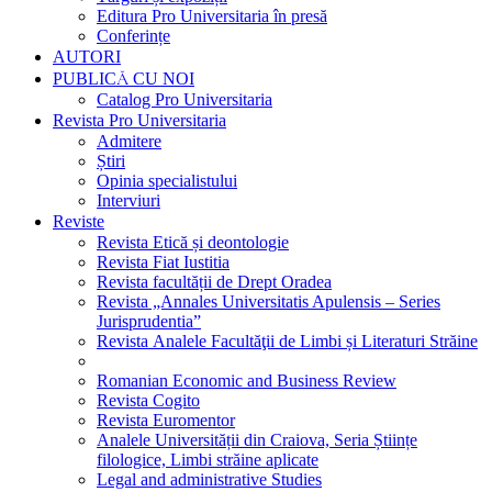
Editura Pro Universitaria în presă
Conferințe
AUTORI
PUBLICĂ CU NOI
Catalog Pro Universitaria
Revista Pro Universitaria
Admitere
Știri
Opinia specialistului
Interviuri
Reviste
Revista Etică și deontologie
Revista Fiat Iustitia
Revista facultății de Drept Oradea
Revista „Annales Universitatis Apulensis – Series
Jurisprudentia”
Revista Analele Facultăţii de Limbi și Literaturi Străine
Romanian Economic and Business Review
Revista Cogito
Revista Euromentor
Analele Universității din Craiova, Seria Științe
filologice, Limbi străine aplicate
Legal and administrative Studies