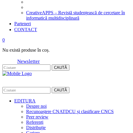
CreativeAPPS – Revistă studențească de cercetare în
informatică multidisciplinară
Parteneri
CONTACT
0
Nu există produse în coș.
Newsletter
CAUTĂ
CAUTĂ
EDITURA
Despre noi
Recunoaștere CNATDCU și clasificare CNCS
Peer review
Referenți
Distribuție
Cariere