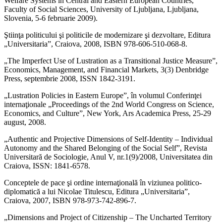
Welfare Systems in Central and Eastern European Countries,
Faculty of Social Sciences, University of Ljubljana, Ljubljana,
Slovenia, 5-6 februarie 2009).
Ştiinţa politicului şi politicile de modernizare şi dezvoltare, Editura
„Universitaria”, Craiova, 2008, ISBN 978-606-510-068-8.
„The Imperfect Use of Lustration as a Transitional Justice Measure”,
Economics, Management, and Financial Markets, 3(3) Denbridge
Press, septembrie 2008, ISSN 1842-3191.
„Lustration Policies in Eastern Europe”, în volumul Conferinţei
internaţionale „Proceedings of the 2nd World Congress on Science,
Economics, and Culture”, New York, Ars Academica Press, 25-29
august, 2008.
„Authentic and Projective Dimensions of Self-Identity – Individual
Autonomy and the Shared Belonging of the Social Self”, Revista
Universitară de Sociologie, Anul V, nr.1(9)/2008, Universitatea din
Craiova, ISSN: 1841-6578.
Conceptele de pace şi ordine internaţională în viziunea politico-
diplomatică a lui Nicolae Titulescu, Editura „Universitaria”,
Craiova, 2007, ISBN 978-973-742-896-7.
„Dimensions and Project of Citizenship – The Uncharted Territory