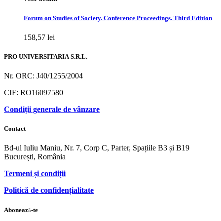
Forum on Studies of Society. Conference Proceedings. Third Edition
158,57
lei
PRO UNIVERSITARIA S.R.L.
Nr. ORC: J40/1255/2004
CIF: RO16097580
Condiții generale de vânzare
Contact
Bd-ul Iuliu Maniu, Nr. 7, Corp C, Parter, Spațiile B3 și B19
București, România
Termeni și condiții
Politică de confidențialitate
Abonează-te