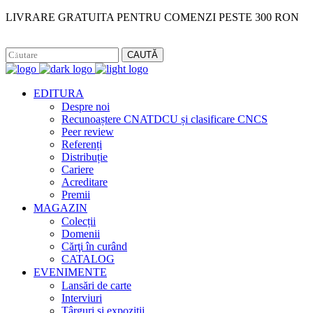
LIVRARE GRATUITA PENTRU COMENZI PESTE 300 RON
Facebook
Instagram
CAUTĂ
EDITURA
Despre noi
Recunoaștere CNATDCU și clasificare CNCS
Peer review
Referenți
Distribuție
Cariere
Acreditare
Premii
MAGAZIN
Colecții
Domenii
Cărţi în curând
CATALOG
EVENIMENTE
Lansări de carte
Interviuri
Târguri și expoziții