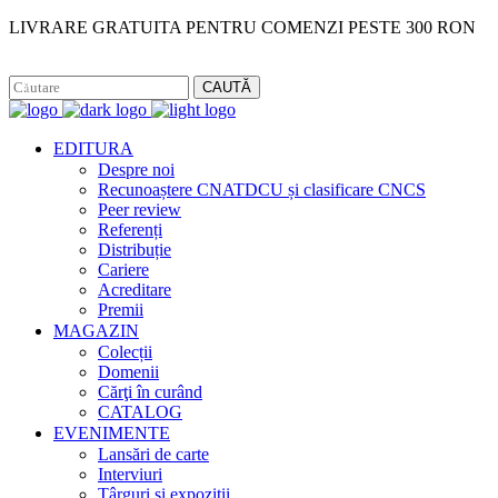
LIVRARE GRATUITA PENTRU COMENZI PESTE 300 RON
Facebook
Instagram
CAUTĂ
EDITURA
Despre noi
Recunoaștere CNATDCU și clasificare CNCS
Peer review
Referenți
Distribuție
Cariere
Acreditare
Premii
MAGAZIN
Colecții
Domenii
Cărţi în curând
CATALOG
EVENIMENTE
Lansări de carte
Interviuri
Târguri și expoziții