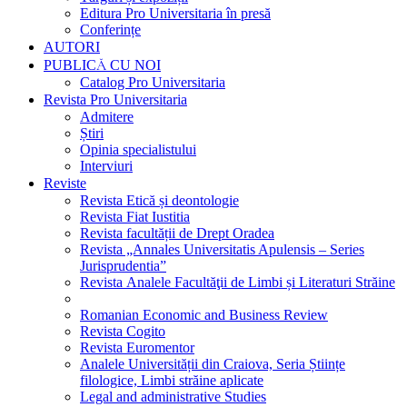
Editura Pro Universitaria în presă
Conferințe
AUTORI
PUBLICĂ CU NOI
Catalog Pro Universitaria
Revista Pro Universitaria
Admitere
Știri
Opinia specialistului
Interviuri
Reviste
Revista Etică și deontologie
Revista Fiat Iustitia
Revista facultății de Drept Oradea
Revista „Annales Universitatis Apulensis – Series
Jurisprudentia”
Revista Analele Facultăţii de Limbi și Literaturi Străine
Romanian Economic and Business Review
Revista Cogito
Revista Euromentor
Analele Universității din Craiova, Seria Științe
filologice, Limbi străine aplicate
Legal and administrative Studies