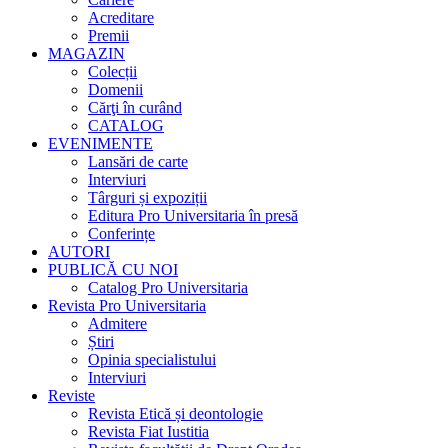
Acreditare
Premii
MAGAZIN
Colecții
Domenii
Cărţi în curând
CATALOG
EVENIMENTE
Lansări de carte
Interviuri
Târguri și expoziții
Editura Pro Universitaria în presă
Conferințe
AUTORI
PUBLICĂ CU NOI
Catalog Pro Universitaria
Revista Pro Universitaria
Admitere
Știri
Opinia specialistului
Interviuri
Reviste
Revista Etică și deontologie
Revista Fiat Iustitia