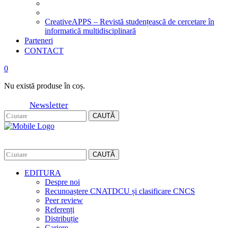
CreativeAPPS – Revistă studențească de cercetare în
informatică multidisciplinară
Parteneri
CONTACT
0
Nu există produse în coș.
Newsletter
CAUTĂ
CAUTĂ
EDITURA
Despre noi
Recunoaștere CNATDCU și clasificare CNCS
Peer review
Referenți
Distribuție
Cariere