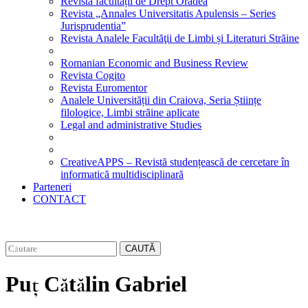
Revista facultății de Drept Oradea
Revista „Annales Universitatis Apulensis – Series
Jurisprudentia”
Revista Analele Facultăţii de Limbi și Literaturi Străine
Romanian Economic and Business Review
Revista Cogito
Revista Euromentor
Analele Universității din Craiova, Seria Științe
filologice, Limbi străine aplicate
Legal and administrative Studies
CreativeAPPS – Revistă studențească de cercetare în
informatică multidisciplinară
Parteneri
CONTACT
CAUTĂ
Puț Cătălin Gabriel