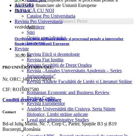
AUTORI
PUBLICĂ CU NOI
fără stoc
Catalog Pro Universitaria
Buneci Petre
Revista Pro Universitaria
vezi detalii
Admitere
Știri
Opinia specialistului
Ocrotirea prin mijloace penale si procesual penale a intereselor
Interviuri
financiare ale Uniunii Europene
Reviste
Revista Etică și deontologie
30,00
lei
Revista Fiat Iustitia
Revista facultății de Drept Oradea
PRO UNIVERSITARIA S.R.L.
Revista „Annales Universitatis Apulensis – Series
Jurisprudentia”
Nr. ORC: J40/1255/2004
Revista Analele Facultăţii de Limbi și Literaturi Străine
CIF: RO16097580
Romanian Economic and Business Review
Revista Cogito
Condiții generale de vânzare
Revista Euromentor
Analele Universității din Craiova, Seria Științe
Contact
filologice, Limbi străine aplicate
Legal and administrative Studies
Bd-ul Iuliu Maniu, Nr. 7, Corp C, Parter, Spațiile B3 și B19
București, România