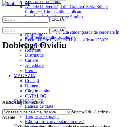
Revista Euromentor
Analele Universității din Craiova, Seria Științe
filologice, Limbi străine aplicate
Legal and administrative Studies
CAUTĂ
EDITURA
CAUTĂ
CreativeAPPS – Revistă studențească de cercetare în
Despre noi
informatică multidisciplinară
Recunoaștere CNATDCU și clasificare CNCS
Dobleagă Ovidiu
Peer review
Referenți
Distribuție
Cariere
Acreditare
Premii
MAGAZIN
Colecții
Domenii
Cărţi în curând
CATALOG
EVENIMENTE
Afișez singurul rezultat
Lansări de carte
Interviuri
Sortează după cele mai
Târguri și expoziții
recente
Editura Pro Universitaria în presă
Conferințe