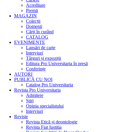
Acreditare
Premii
MAGAZIN
Colecții
Domenii
Cărţi în curând
CATALOG
EVENIMENTE
Lansări de carte
Interviuri
Târguri și expoziții
Editura Pro Universitaria în presă
Conferințe
AUTORI
PUBLICĂ CU NOI
Catalog Pro Universitaria
Revista Pro Universitaria
Admitere
Știri
Opinia specialistului
Interviuri
Reviste
Revista Etică și deontologie
Revista Fiat Iustitia