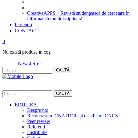
CreativeAPPS – Revistă studențească de cercetare în
informatică multidisciplinară
Parteneri
CONTACT
0
Nu există produse în coș.
Newsletter
CAUTĂ
CAUTĂ
EDITURA
Despre noi
Recunoaștere CNATDCU și clasificare CNCS
Peer review
Referenți
Distribuție
Cariere