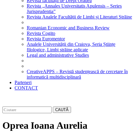
Revista facultății de Drept Oradea
Revista „Annales Universitatis Apulensis – Series
Jurisprudentia”
Revista Analele Facultăţii de Limbi și Literaturi Străine
Romanian Economic and Business Review
Revista Cogito
Revista Euromentor
Analele Universității din Craiova, Seria Științe
filologice, Limbi străine aplicate
Legal and administrative Studies
CreativeAPPS – Revistă studențească de cercetare în
informatică multidisciplinară
Parteneri
CONTACT
CAUTĂ
Oprea Ioana Aurelia