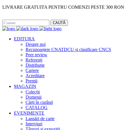
LIVRARE GRATUITA PENTRU COMENZI PESTE 300 RON
Facebook
Instagram
CAUTĂ
EDITURA
Despre noi
Recunoaștere CNATDCU și clasificare CNCS
Peer review
Referenți
Distribuție
Cariere
Acreditare
Premii
MAGAZIN
Colecții
Domenii
Cărţi în curând
CATALOG
EVENIMENTE
Lansări de carte
Interviuri
Târguri și expoziții