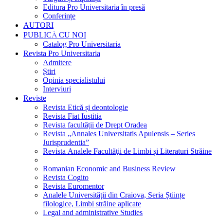
Editura Pro Universitaria în presă
Conferințe
AUTORI
PUBLICĂ CU NOI
Catalog Pro Universitaria
Revista Pro Universitaria
Admitere
Știri
Opinia specialistului
Interviuri
Reviste
Revista Etică și deontologie
Revista Fiat Iustitia
Revista facultății de Drept Oradea
Revista „Annales Universitatis Apulensis – Series
Jurisprudentia”
Revista Analele Facultăţii de Limbi și Literaturi Străine
Romanian Economic and Business Review
Revista Cogito
Revista Euromentor
Analele Universității din Craiova, Seria Științe
filologice, Limbi străine aplicate
Legal and administrative Studies