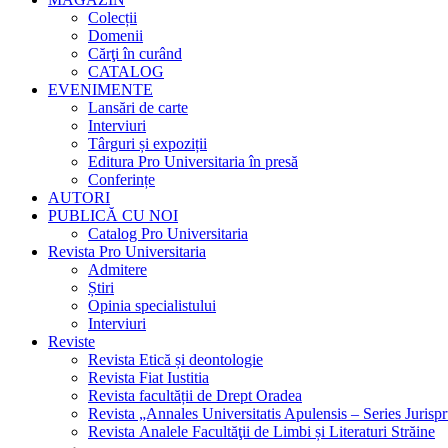
Colecții
Domenii
Cărţi în curând
CATALOG
EVENIMENTE
Lansări de carte
Interviuri
Târguri și expoziții
Editura Pro Universitaria în presă
Conferințe
AUTORI
PUBLICĂ CU NOI
Catalog Pro Universitaria
Revista Pro Universitaria
Admitere
Știri
Opinia specialistului
Interviuri
Reviste
Revista Etică și deontologie
Revista Fiat Iustitia
Revista facultății de Drept Oradea
Revista „Annales Universitatis Apulensis – Series Jurisp
Revista Analele Facultăţii de Limbi și Literaturi Străine