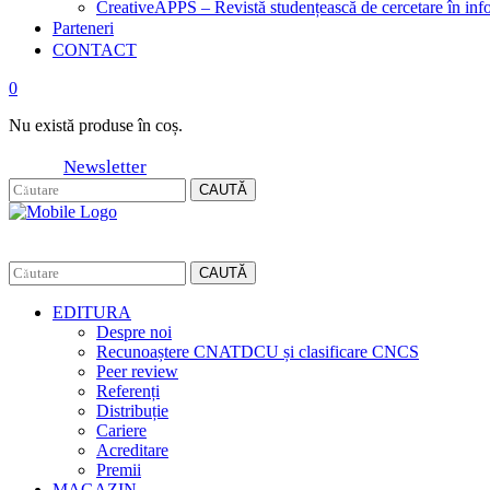
CreativeAPPS – Revistă studențească de cercetare în info
Parteneri
CONTACT
0
Nu există produse în coș.
Newsletter
CAUTĂ
CAUTĂ
EDITURA
Despre noi
Recunoaștere CNATDCU și clasificare CNCS
Peer review
Referenți
Distribuție
Cariere
Acreditare
Premii
MAGAZIN