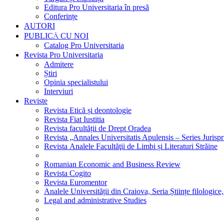
Editura Pro Universitaria în presă
Conferințe
AUTORI
PUBLICĂ CU NOI
Catalog Pro Universitaria
Revista Pro Universitaria
Admitere
Știri
Opinia specialistului
Interviuri
Reviste
Revista Etică și deontologie
Revista Fiat Iustitia
Revista facultății de Drept Oradea
Revista „Annales Universitatis Apulensis – Series Jurisp
Revista Analele Facultăţii de Limbi și Literaturi Străine
Romanian Economic and Business Review
Revista Cogito
Revista Euromentor
Analele Universității din Craiova, Seria Științe filologice,
Legal and administrative Studies