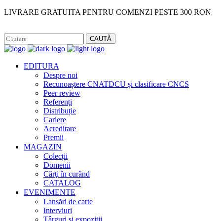
LIVRARE GRATUITA PENTRU COMENZI PESTE 300 RON
Facebook
Instagram
CAUTĂ
EDITURA
Despre noi
Recunoaștere CNATDCU și clasificare CNCS
Peer review
Referenți
Distribuție
Cariere
Acreditare
Premii
MAGAZIN
Colecții
Domenii
Cărţi în curând
CATALOG
EVENIMENTE
Lansări de carte
Interviuri
Târguri și expoziții