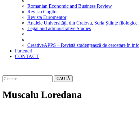
Romanian Economic and Business Review
Revista Cogito
Revista Euromentor
Analele Universității din Craiova, Seria Științe filologice,
Legal and administrative Studies
CreativeAPPS – Revistă studențească de cercetare în info
Parteneri
CONTACT
CAUTĂ
Muscalu Loredana