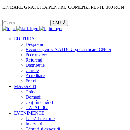
LIVRARE GRATUITA PENTRU COMENZI PESTE 300 RON
Facebook
Instagram
CAUTĂ
EDITURA
Despre noi
Recunoaștere CNATDCU și clasificare CNCS
Peer review
Referenți
Distribuție
Cariere
Acreditare
Premii
MAGAZIN
Colecții
Domenii
Cărţi în curând
CATALOG
EVENIMENTE
Lansări de carte
Interviuri
Târguri și expoziții