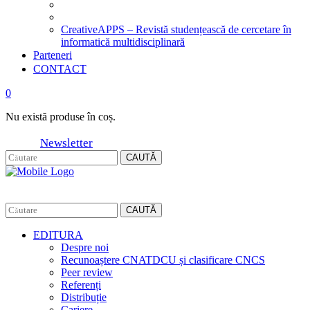
CreativeAPPS – Revistă studențească de cercetare în
informatică multidisciplinară
Parteneri
CONTACT
0
Nu există produse în coș.
Newsletter
CAUTĂ
CAUTĂ
EDITURA
Despre noi
Recunoaștere CNATDCU și clasificare CNCS
Peer review
Referenți
Distribuție
Cariere