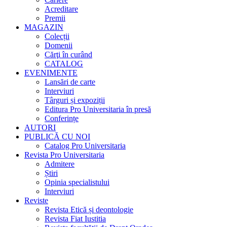
Acreditare
Premii
MAGAZIN
Colecții
Domenii
Cărţi în curând
CATALOG
EVENIMENTE
Lansări de carte
Interviuri
Târguri și expoziții
Editura Pro Universitaria în presă
Conferințe
AUTORI
PUBLICĂ CU NOI
Catalog Pro Universitaria
Revista Pro Universitaria
Admitere
Știri
Opinia specialistului
Interviuri
Reviste
Revista Etică și deontologie
Revista Fiat Iustitia