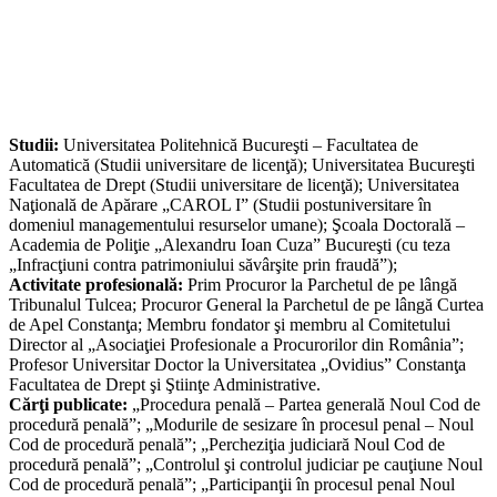
Studii:
Universitatea Politehnică Bucureşti – Facultatea de
Automatică (Studii universitare de licenţă); Universitatea Bucureşti
Facultatea de Drept (Studii universitare de licenţă); Universitatea
Naţională de Apărare „CAROL I” (Studii postuniversitare în
domeniul managementului resurselor umane); Şcoala Doctorală –
Academia de Poliţie „Alexandru Ioan Cuza” Bucureşti (cu teza
„Infracţiuni contra patrimoniului săvârşite prin fraudă”);
Activitate profesională:
Prim Procuror la Parchetul de pe lângă
Tribunalul Tulcea; Procuror General la Parchetul de pe lângă Curtea
de Apel Constanţa; Membru fondator şi membru al Comitetului
Director al „Asociaţiei Profesionale a Procurorilor din România”;
Profesor Universitar Doctor la Universitatea „Ovidius” Constanţa
Facultatea de Drept şi Ştiinţe Administrative.
Cărţi publicate:
„Procedura penală – Partea generală Noul Cod de
procedură penală”; „Modurile de sesizare în procesul penal – Noul
Cod de procedură penală”; „Percheziţia judiciară Noul Cod de
procedură penală”; „Controlul şi controlul judiciar pe cauţiune Noul
Cod de procedură penală”; „Participanţii în procesul penal Noul