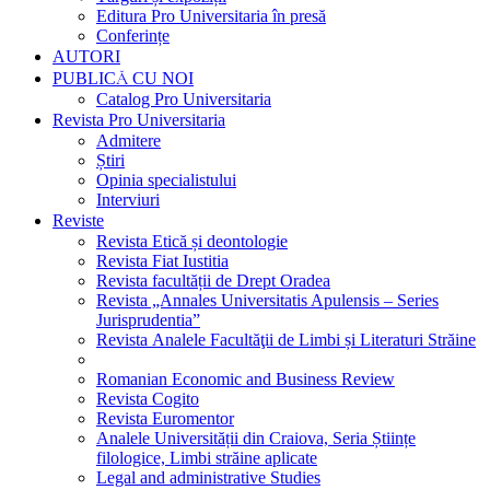
Editura Pro Universitaria în presă
Conferințe
AUTORI
PUBLICĂ CU NOI
Catalog Pro Universitaria
Revista Pro Universitaria
Admitere
Știri
Opinia specialistului
Interviuri
Reviste
Revista Etică și deontologie
Revista Fiat Iustitia
Revista facultății de Drept Oradea
Revista „Annales Universitatis Apulensis – Series
Jurisprudentia”
Revista Analele Facultăţii de Limbi și Literaturi Străine
Romanian Economic and Business Review
Revista Cogito
Revista Euromentor
Analele Universității din Craiova, Seria Științe
filologice, Limbi străine aplicate
Legal and administrative Studies