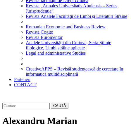
Revista facultății de Drept Oradea
Revista „Annales Universitatis Apulensis – Series
Jurisprudentia”
Revista Analele Facultăţii de Limbi și Literaturi Străine
Romanian Economic and Business Review
Revista Cogito
Revista Euromentor
Analele Universității din Craiova, Seria Științe
filologice, Limbi străine aplicate
Legal and administrative Studies
CreativeAPPS – Revistă studențească de cercetare în
informatică multidisciplinară
Parteneri
CONTACT
CAUTĂ
Alexandru Marian