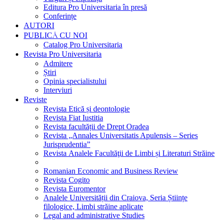
Editura Pro Universitaria în presă
Conferințe
AUTORI
PUBLICĂ CU NOI
Catalog Pro Universitaria
Revista Pro Universitaria
Admitere
Știri
Opinia specialistului
Interviuri
Reviste
Revista Etică și deontologie
Revista Fiat Iustitia
Revista facultății de Drept Oradea
Revista „Annales Universitatis Apulensis – Series
Jurisprudentia”
Revista Analele Facultăţii de Limbi și Literaturi Străine
Romanian Economic and Business Review
Revista Cogito
Revista Euromentor
Analele Universității din Craiova, Seria Științe
filologice, Limbi străine aplicate
Legal and administrative Studies