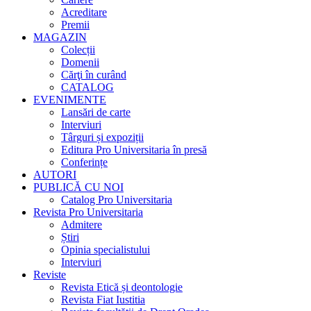
Acreditare
Premii
MAGAZIN
Colecții
Domenii
Cărţi în curând
CATALOG
EVENIMENTE
Lansări de carte
Interviuri
Târguri și expoziții
Editura Pro Universitaria în presă
Conferințe
AUTORI
PUBLICĂ CU NOI
Catalog Pro Universitaria
Revista Pro Universitaria
Admitere
Știri
Opinia specialistului
Interviuri
Reviste
Revista Etică și deontologie
Revista Fiat Iustitia