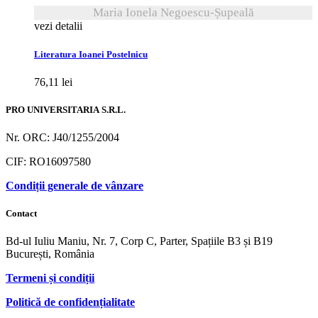
Maria Ionela Negoescu-Șupeală
vezi detalii
Literatura Ioanei Postelnicu
76,11
lei
PRO UNIVERSITARIA S.R.L.
Nr. ORC: J40/1255/2004
CIF: RO16097580
Condiții generale de vânzare
Contact
Bd-ul Iuliu Maniu, Nr. 7, Corp C, Parter, Spațiile B3 și B19
București, România
Termeni și condiții
Politică de confidențialitate