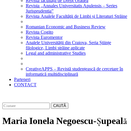
Revista facultății de Drept Oradea
Revista „Annales Universitatis Apulensis – Series
Jurisprudentia”
Revista Analele Facultăţii de Limbi și Literaturi Străine
Romanian Economic and Business Review
Revista Cogito
Revista Euromentor
Analele Universității din Craiova, Seria Științe
filologice, Limbi străine aplicate
Legal and administrative Studies
CreativeAPPS – Revistă studențească de cercetare în
informatică multidisciplinară
Parteneri
CONTACT
CAUTĂ
Maria Ionela Negoescu-Șupeală