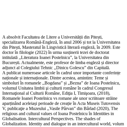
A absolvit Facultatea de Litere a Universității din Pitești,
specializarea Română-Engleză, în anul 2006 și tot la Universitatea
din Pitești, Masteratul în Lingvistică literară engleză, în 2009. Este
doctor în filologie (2022) în urma susținerii tezei de doctorat
intitulată ,,Literatura Ioanei Postelnicu”, la Universitatea din
București. Actualmente, este profesor de limba engleză și director
adjunct al Colegiului Tehnic ,,Dinicu Golescu” din Capitală.
A publicat numeroase articole în cadrul unor importante conferințe
naționale și internaționale. Dintre acestea, amintim: Teme și
simboluri în romanele ,,Bogdana” și „Bezna” de Ioana Postelnicu,
volumul Unitatea limbii şi culturii române în cadrul Congresul
Internaţional al Culturii Române, Ediţia I, Timişoara, (2018),
Romanele Ioanei Postelnicu vs romane ale unor scriitoare străine
aparținând aceleiași perioade de creație în Acta Museis Tutovensis
V, publicaţie a Muzeului ,,Vasile Pârvan” din Bârlad (2020), The
religious and cultural values of Ioana Postelnicu în Identities in
Globalisation. Intercultural Perspectives. The shades of
Globalization. Identity and dialogue in an intercultural world, volum