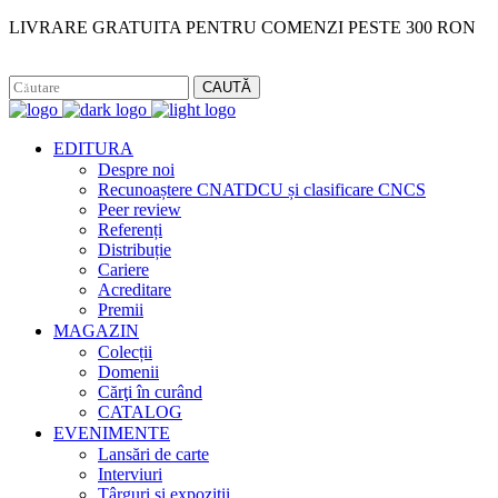
LIVRARE GRATUITA PENTRU COMENZI PESTE 300 RON
Facebook
Instagram
CAUTĂ
EDITURA
Despre noi
Recunoaștere CNATDCU și clasificare CNCS
Peer review
Referenți
Distribuție
Cariere
Acreditare
Premii
MAGAZIN
Colecții
Domenii
Cărţi în curând
CATALOG
EVENIMENTE
Lansări de carte
Interviuri
Târguri și expoziții