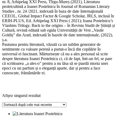
nr. 8, Arhipelag XXI Press, Tîrgu-Mureș (2021), Literatura
proletcultistă a Ioanei Postelnicu în Journal of Romanian Literary
Studies , nr. 24 /2021, indexată în baza de date Internaţională
CEEOL, Global Impact Factor & Google Scholar, JRLS, inclusă în
ERIH-PLUS, Ed. Arhipelag XXI Press ( 2021); Ioana Postelnicu’s
Vlashins Trilogy. Back to the origins – în Revista Studii de Știință și
Cultură, revistă editată sub egida Universității de Vest ,,Vasile
Goldiș” din Arad, indexată în bazele de date internaționale, (2022),
ș.a.
Pasiunea pentru literatură, văzută ca un sublim generator de
sentimente cu valoare perenă a purtat-o încă din copilărie în
universul ei fascinant. Mărturisește că nu a ales personal să scrie
despre literatura Ioanei Postelnicu ci, că de fapt, într-un fel, se pare
că scriitoarea ,,a ales-o” pentru a nu lăsa să se piardă istoria unei
epoci cu un parfum și o eleganță aparte, dar și pentru a face
cunoscute, frământările ei.
Afișez singurul rezultat