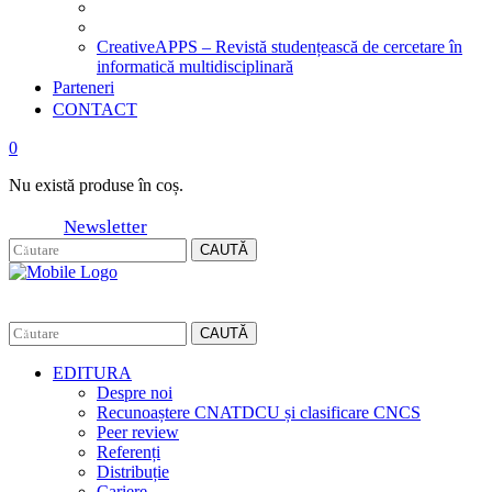
CreativeAPPS – Revistă studențească de cercetare în
informatică multidisciplinară
Parteneri
CONTACT
0
Nu există produse în coș.
Newsletter
CAUTĂ
CAUTĂ
EDITURA
Despre noi
Recunoaștere CNATDCU și clasificare CNCS
Peer review
Referenți
Distribuție
Cariere