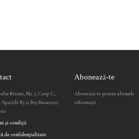
tact
Abonează-te
Iuliu Maniu, Nr. 7, Corp C,
Abonează-te pentru ultimele
, Spațiile B3 și B19 București,
informații
nia
i și condiții
că de confidențialitate