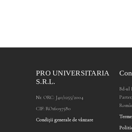
PRO UNIVERSITARIA
Con
S.R.L.
Bd-ul 
Parter
Nr. ORC: J40/1255/2004
Româ
CIF: RO16097580
Termen
Condiții generale de vânzare
Politi