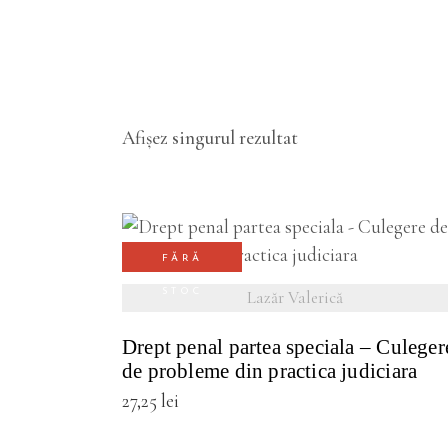
Afișez singurul rezultat
FĂRĂ
VEZI DETALII
STOC
Lazăr Valerică
Drept penal partea speciala – Culeger
de probleme din practica judiciara
27,25
lei