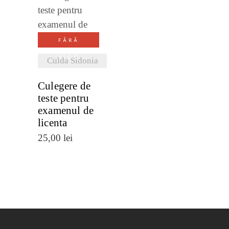
VEZI
DETALII
FĂRĂ
STOC
Culda Sidonia
Culegere de
teste pentru
examenul de
licenta
25,00
lei