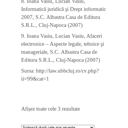
8. Ioana Vasiu, Lucian Vasiu,
Informatică juridică şi Drept informatic
2007, S.C. Albastra Casa de Editura
S.R.L., Cluj-Napoca (2007)
9. Ioana Vasiu, Lucian Vasiu, Afaceri
electronice – Aspecte legale, tehnice şi
manageriale, S.C. Albastra Casa de
Editura S.R.L., Cluj-Napoca (2007)
Sursa: http://law.ubbcluj.ro/cv.php?
ii=99&cat=1
Sortat
Afișez toate cele 3 rezultate
după