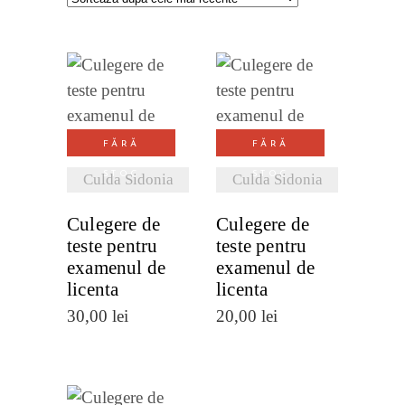
cele
mai
VEZI
VEZI
recente
DETALII
DETALII
FĂRĂ
FĂRĂ
STOC
STOC
Culda Sidonia
Culda Sidonia
Culegere de
Culegere de
teste pentru
teste pentru
examenul de
examenul de
licenta
licenta
30,00
lei
20,00
lei