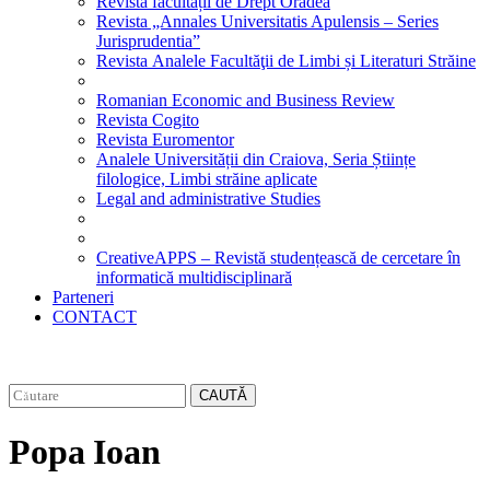
Revista facultății de Drept Oradea
Revista „Annales Universitatis Apulensis – Series
Jurisprudentia”
Revista Analele Facultăţii de Limbi și Literaturi Străine
Romanian Economic and Business Review
Revista Cogito
Revista Euromentor
Analele Universității din Craiova, Seria Științe
filologice, Limbi străine aplicate
Legal and administrative Studies
CreativeAPPS – Revistă studențească de cercetare în
informatică multidisciplinară
Parteneri
CONTACT
CAUTĂ
Popa Ioan