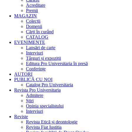
Acreditare
Premii
MAGAZIN
Colecții
Domenii
Cărţi în curând
CATALOG
EVENIMENTE
Lansări de carte
Interviuri
Târguri și expoziții
Editura Pro Universitaria în presă
Conferințe
AUTORI
PUBLICĂ CU NOI
Catalog Pro Universitaria
Revista Pro Universitaria
Admitere
Știri
Opinia specialistului
Interviuri
Reviste
Revista Etică și deontologie
Revista Fiat Iustitia