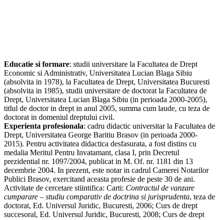
Educatie si formare
: studii universitare la Facultatea de Drept
Economic si Administrativ, Universitatea Lucian Blaga Sibiu
(absolvita in 1978), la Facultatea de Drept, Universitatea Bucuresti
(absolvita in 1985), studii universitare de doctorat la Facultatea de
Drept, Universitatea Lucian Blaga Sibiu (in perioada 2000-2005),
titlul de doctor in drept in anul 2005, summa cum laude, cu teza de
doctorat in domeniul dreptului civil.
Experienta profesionala
: cadru didactic universitar la Facultatea de
Drept, Universitatea George Baritiu Brasov (in perioada 2000-
2015). Pentru activitatea didactica desfasurata, a fost distins cu
medalia Meritul Pentru Invatamant, clasa I, prin Decretul
prezidential nr. 1097/2004, publicat in M. Of. nr. 1181 din 13
decembrie 2004. In prezent, este notar in cadrul Camerei Notarilor
Publici Brasov, exercitand aceasta profesie de peste 30 de ani.
Activitate de cercetare stiintifica: Carti:
Contractul de vanzare
cumparare – studiu comparativ de doctrina si jurisprudenta
, teza de
doctorat, Ed. Universul Juridic, Bucuresti, 2006; Curs de drept
succesoral, Ed. Universul Juridic, Bucuresti, 2008; Curs de drept