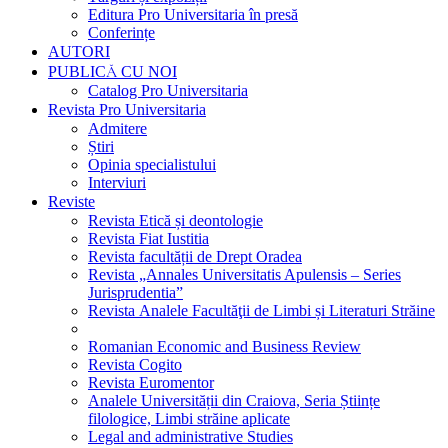
Editura Pro Universitaria în presă
Conferințe
AUTORI
PUBLICĂ CU NOI
Catalog Pro Universitaria
Revista Pro Universitaria
Admitere
Știri
Opinia specialistului
Interviuri
Reviste
Revista Etică și deontologie
Revista Fiat Iustitia
Revista facultății de Drept Oradea
Revista „Annales Universitatis Apulensis – Series
Jurisprudentia”
Revista Analele Facultăţii de Limbi și Literaturi Străine
Romanian Economic and Business Review
Revista Cogito
Revista Euromentor
Analele Universității din Craiova, Seria Științe
filologice, Limbi străine aplicate
Legal and administrative Studies