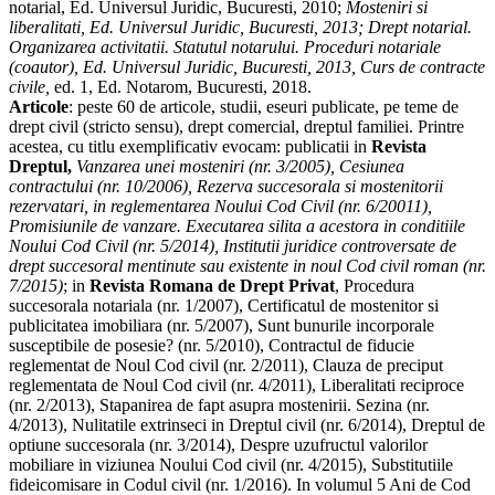
notarial, Ed. Universul Juridic, Bucuresti, 2010;
Mosteniri si
liberalitati, Ed. Universul Juridic, Bucuresti, 2013; Drept notarial.
Organizarea activitatii. Statutul notarului. Proceduri notariale
(coautor), Ed. Universul Juridic, Bucuresti, 2013, Curs de contracte
civile,
ed. 1, Ed. Notarom, Bucuresti, 2018.
Articole
: peste 60 de articole, studii, eseuri publicate, pe teme de
drept civil (stricto sensu), drept comercial, dreptul familiei. Printre
acestea, cu titlu exemplificativ evocam: publicatii in
Revista
Dreptul,
Vanzarea unei mosteniri (nr. 3/2005), Cesiunea
contractului (nr. 10/2006), Rezerva succesorala si mostenitorii
rezervatari, in reglementarea Noului Cod Civil (nr. 6/20011),
Promisiunile de vanzare. Executarea silita a acestora in conditiile
Noului Cod Civil (nr. 5/2014), Institutii juridice controversate de
drept succesoral mentinute sau existente in noul Cod civil roman (nr.
7/2015)
; in
Revista Romana de Drept Privat
, Procedura
succesorala notariala (nr. 1/2007), Certificatul de mostenitor si
publicitatea imobiliara (nr. 5/2007), Sunt bunurile incorporale
susceptibile de posesie? (nr. 5/2010), Contractul de fiducie
reglementat de Noul Cod civil (nr. 2/2011), Clauza de preciput
reglementata de Noul Cod civil (nr. 4/2011), Liberalitati reciproce
(nr. 2/2013), Stapanirea de fapt asupra mostenirii. Sezina (nr.
4/2013), Nulitatile extrinseci in Dreptul civil (nr. 6/2014), Dreptul de
optiune succesorala (nr. 3/2014), Despre uzufructul valorilor
mobiliare in viziunea Noului Cod civil (nr. 4/2015), Substitutiile
fideicomisare in Codul civil (nr. 1/2016). In volumul 5 Ani de Cod