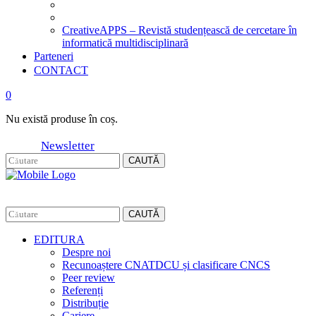
CreativeAPPS – Revistă studențească de cercetare în
informatică multidisciplinară
Parteneri
CONTACT
0
Nu există produse în coș.
Newsletter
CAUTĂ
CAUTĂ
EDITURA
Despre noi
Recunoaștere CNATDCU și clasificare CNCS
Peer review
Referenți
Distribuție
Cariere