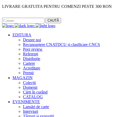
LIVRARE GRATUITA PENTRU COMENZI PESTE 300 RON
Facebook
Instagram
CAUTĂ
EDITURA
Despre noi
Recunoaștere CNATDCU și clasificare CNCS
Peer review
Referenți
Distribuție
Cariere
Acreditare
Premii
MAGAZIN
Colecții
Domenii
Cărţi în curând
CATALOG
EVENIMENTE
Lansări de carte
Interviuri
Târguri și expoziții