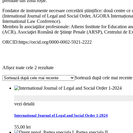
premiate din zona roșie.
Fondator de instrumente necesare cercetării științifice: două centre 
(Intenational Journal of Legal and Social Order, AGORA Internațional Jo
International Law Conference).
Membru în asociaţiilor profesionale: Athens Institute for Education
(ACR), Asociaţiei Română de Ştiinţe Penale (ARSP), Centrului de E
ORCID:https://orcid.org/0000-0002-5921-2222
Sortat
Afișez toate cele 2 rezultate
după
Sortează după cele mai recente
cele
mai
recente
vezi detalii
International Journal of Legal and Social Order 1-2024
55,00
lei