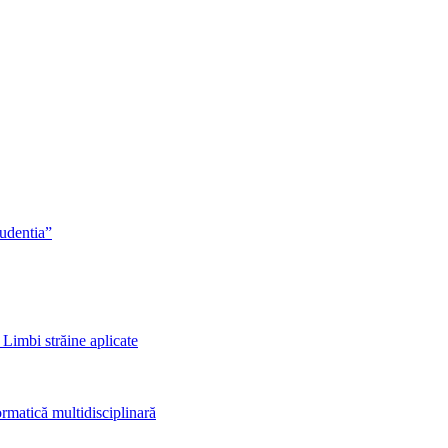
rudentia”
 Limbi străine aplicate
rmatică multidisciplinară