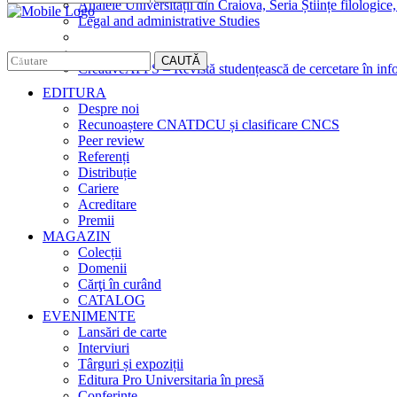
Analele Universității din Craiova, Seria Științe filologice,
Legal and administrative Studies
CAUTĂ
CreativeAPPS – Revistă studențească de cercetare în info
EDITURA
Despre noi
Recunoaștere CNATDCU și clasificare CNCS
Peer review
Referenți
Distribuție
Cariere
Acreditare
Premii
MAGAZIN
Colecții
Domenii
Cărţi în curând
CATALOG
EVENIMENTE
Lansări de carte
Interviuri
Târguri și expoziții
Editura Pro Universitaria în presă
Conferințe