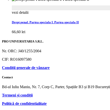
vezi detalii
Drept penal. Partea speciala I. Partea speciala II
66,60
lei
PRO UNIVERSITARIA S.R.L.
Nr. ORC: J40/1255/2004
CIF: RO16097580
Condiții generale de vânzare
Contact
Bd-ul Iuliu Maniu, Nr. 7, Corp C, Parter, Spațiile B3 și B19 Bucureș
Termeni și condiții
Politică de confidențialitate