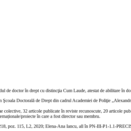
 titlul de doctor în drept cu distincţia Cum Laude, atestat de abilitare în
re în Şcoala Doctorală de Drept din cadrul Academiei de Poliţie „Alexan
lume colective, 32 articole publicate în reviste recunoscute, 20 articole p
rnaționale/proiecte în care a fost director sau membru.
8, poz. 115, L2, 2020; Elena-Ana Iancu, all în PN-III-P1-1.1-PRECISI-