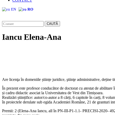
CONTACT
EN
RO
CAUTĂ
Iancu Elena-Ana
Are licenţa în domeniile științe juridice, ştiinţe administrative, deține
În prezent este profesor conducător de doctorat cu atestat de abilita
și cadru didactic asociat la Universitatea de Vest din Timișoara.
Realizări științifice: autor/co-autor a 8 cărți, 6 capitole în carți, 8 vo
în proiectele derulate sub egida Academiei Române, 21 de granturi inte
Premii: 2 (Elena-Ana Iancu, all în PN-III-P1-1.1- PRECISI-2020- 4921