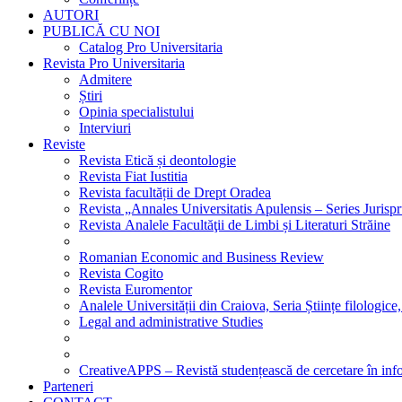
AUTORI
PUBLICĂ CU NOI
Catalog Pro Universitaria
Revista Pro Universitaria
Admitere
Știri
Opinia specialistului
Interviuri
Reviste
Revista Etică și deontologie
Revista Fiat Iustitia
Revista facultății de Drept Oradea
Revista „Annales Universitatis Apulensis – Series Jurisp
Revista Analele Facultăţii de Limbi și Literaturi Străine
Romanian Economic and Business Review
Revista Cogito
Revista Euromentor
Analele Universității din Craiova, Seria Științe filologice,
Legal and administrative Studies
CreativeAPPS – Revistă studențească de cercetare în info
Parteneri