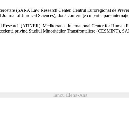
ce cercetare (SARA Law Research Center, Centrul Euroregional de Prevenir
urnal of Juridical Sciences), două conferințe cu participare internațion
 and Research (ATINER), Mediterranea International Center for Human 
xcelenţă privind Studiul Minorităţilor Transfrontaliere (CESMINT),
Iancu Elena-Ana