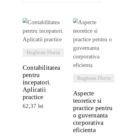
cele
mai
recente
VEZI
DETALII
VEZI
Boghean Florin
DETALII
Contabilitatea
pentru
Boghean Florin
incepatori.
Aplicatii
Aspecte
practice
teoretice si
62,37
lei
practice pentru
o guvernanta
corporativa
eficienta