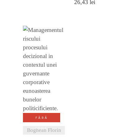
26,43
lei
VEZI
DETALII
FĂRĂ
STOC
Boghean Florin