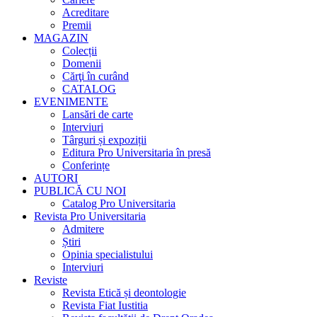
Acreditare
Premii
MAGAZIN
Colecții
Domenii
Cărţi în curând
CATALOG
EVENIMENTE
Lansări de carte
Interviuri
Târguri și expoziții
Editura Pro Universitaria în presă
Conferințe
AUTORI
PUBLICĂ CU NOI
Catalog Pro Universitaria
Revista Pro Universitaria
Admitere
Știri
Opinia specialistului
Interviuri
Reviste
Revista Etică și deontologie
Revista Fiat Iustitia