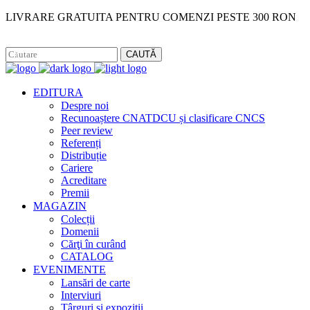
LIVRARE GRATUITA PENTRU COMENZI PESTE 300 RON
Facebook
Instagram
CAUTĂ
EDITURA
Despre noi
Recunoaștere CNATDCU și clasificare CNCS
Peer review
Referenți
Distribuție
Cariere
Acreditare
Premii
MAGAZIN
Colecții
Domenii
Cărţi în curând
CATALOG
EVENIMENTE
Lansări de carte
Interviuri
Târguri și expoziții