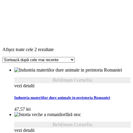
Sortat
Afișez toate cele 2 rezultate
după
cele
mai
recente
Beldiman Corneliu
vezi detalii
Industria materiilor dure animale in preistoria Romaniei
47,57
lei
fără stoc
Beldiman Corneliu
vezi detalii