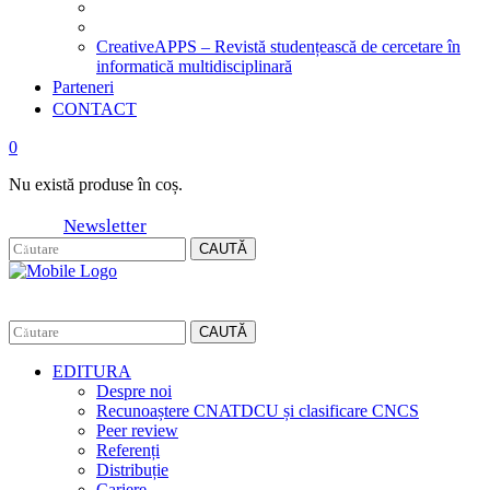
CreativeAPPS – Revistă studențească de cercetare în
informatică multidisciplinară
Parteneri
CONTACT
0
Nu există produse în coș.
Newsletter
CAUTĂ
CAUTĂ
EDITURA
Despre noi
Recunoaștere CNATDCU și clasificare CNCS
Peer review
Referenți
Distribuție
Cariere