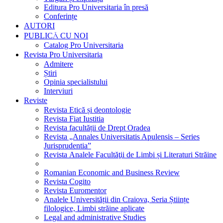
Editura Pro Universitaria în presă
Conferințe
AUTORI
PUBLICĂ CU NOI
Catalog Pro Universitaria
Revista Pro Universitaria
Admitere
Știri
Opinia specialistului
Interviuri
Reviste
Revista Etică și deontologie
Revista Fiat Iustitia
Revista facultății de Drept Oradea
Revista „Annales Universitatis Apulensis – Series
Jurisprudentia”
Revista Analele Facultăţii de Limbi și Literaturi Străine
Romanian Economic and Business Review
Revista Cogito
Revista Euromentor
Analele Universității din Craiova, Seria Științe
filologice, Limbi străine aplicate
Legal and administrative Studies