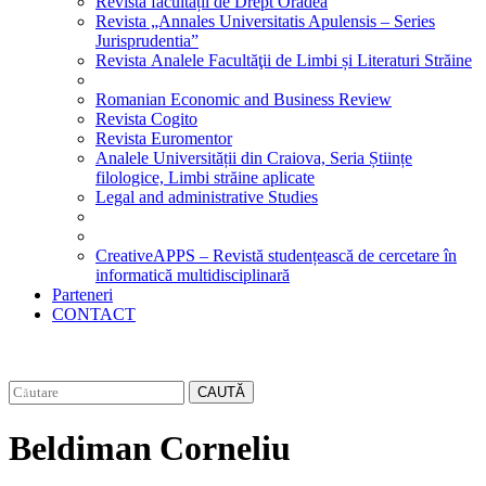
Revista facultății de Drept Oradea
Revista „Annales Universitatis Apulensis – Series
Jurisprudentia”
Revista Analele Facultăţii de Limbi și Literaturi Străine
Romanian Economic and Business Review
Revista Cogito
Revista Euromentor
Analele Universității din Craiova, Seria Științe
filologice, Limbi străine aplicate
Legal and administrative Studies
CreativeAPPS – Revistă studențească de cercetare în
informatică multidisciplinară
Parteneri
CONTACT
CAUTĂ
Beldiman Corneliu