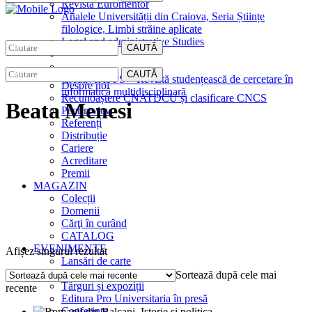
Revista Euromentor
Analele Universității din Craiova, Seria Științe
filologice, Limbi străine aplicate
Legal and administrative Studies
CAUTĂ
EDITURA
CAUTĂ
CreativeAPPS – Revistă studențească de cercetare în
Despre noi
informatică multidisciplinară
Recunoaștere CNATDCU și clasificare CNCS
Beata Menesi
Peer review
Referenți
Distribuție
Cariere
Acreditare
Premii
MAGAZIN
Colecții
Domenii
Cărţi în curând
CATALOG
EVENIMENTE
Afișez singurul rezultat
Lansări de carte
Interviuri
Sortează după cele mai
Târguri și expoziții
recente
Editura Pro Universitaria în presă
Conferințe