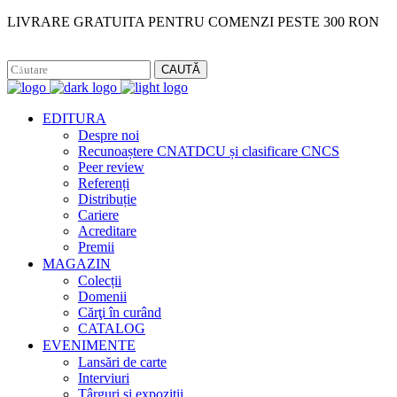
LIVRARE GRATUITA PENTRU COMENZI PESTE 300 RON
Facebook
Instagram
CAUTĂ
EDITURA
Despre noi
Recunoaștere CNATDCU și clasificare CNCS
Peer review
Referenți
Distribuție
Cariere
Acreditare
Premii
MAGAZIN
Colecții
Domenii
Cărţi în curând
CATALOG
EVENIMENTE
Lansări de carte
Interviuri
Târguri și expoziții