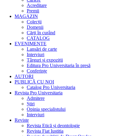
Acreditare
Premii
MAGAZIN
Colecții
Domenii
Cărţi în curând
CATALOG
EVENIMENTE
Lansări de carte
Interviuri
Târguri și expoziții
Editura Pro Universitaria în presă
Conferințe
AUTORI
PUBLICĂ CU NOI
Catalog Pro Universitaria
Revista Pro Universitaria
Admitere
Știri
Opinia specialistului
Interviuri
Reviste
Revista Etică și deontologie
Revista Fiat Iustitia