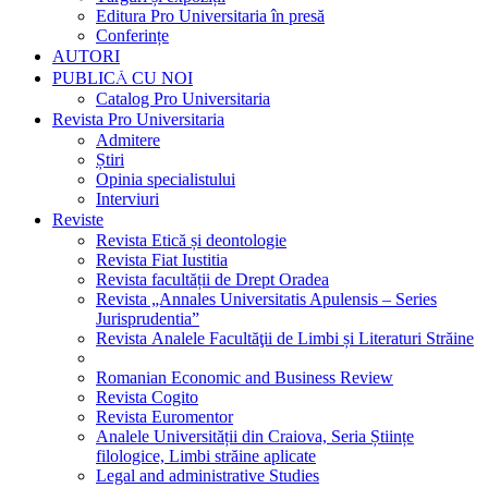
Editura Pro Universitaria în presă
Conferințe
AUTORI
PUBLICĂ CU NOI
Catalog Pro Universitaria
Revista Pro Universitaria
Admitere
Știri
Opinia specialistului
Interviuri
Reviste
Revista Etică și deontologie
Revista Fiat Iustitia
Revista facultății de Drept Oradea
Revista „Annales Universitatis Apulensis – Series
Jurisprudentia”
Revista Analele Facultăţii de Limbi și Literaturi Străine
Romanian Economic and Business Review
Revista Cogito
Revista Euromentor
Analele Universității din Craiova, Seria Științe
filologice, Limbi străine aplicate
Legal and administrative Studies