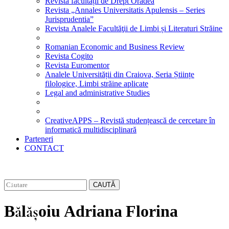
Revista facultății de Drept Oradea
Revista „Annales Universitatis Apulensis – Series
Jurisprudentia”
Revista Analele Facultăţii de Limbi și Literaturi Străine
Romanian Economic and Business Review
Revista Cogito
Revista Euromentor
Analele Universității din Craiova, Seria Științe
filologice, Limbi străine aplicate
Legal and administrative Studies
CreativeAPPS – Revistă studențească de cercetare în
informatică multidisciplinară
Parteneri
CONTACT
CAUTĂ
Bălășoiu Adriana Florina