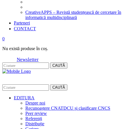
CreativeAPPS – Revistă studențească de cercetare în
informatică multidisciplinară
Parteneri
CONTACT
0
Nu există produse în coș.
Newsletter
CAUTĂ
CAUTĂ
EDITURA
Despre noi
Recunoaștere CNATDCU și clasificare CNCS
Peer review
Referenți
Distribuție
Cariere