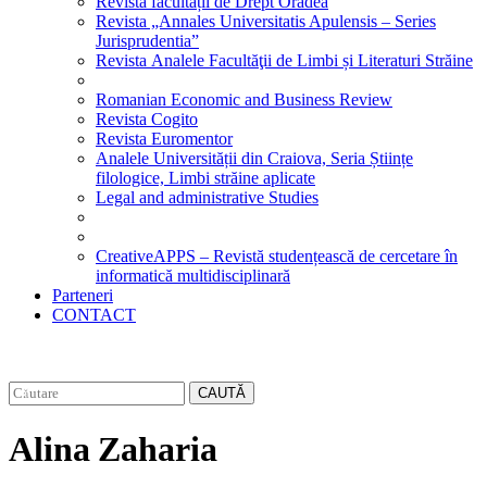
Revista facultății de Drept Oradea
Revista „Annales Universitatis Apulensis – Series
Jurisprudentia”
Revista Analele Facultăţii de Limbi și Literaturi Străine
Romanian Economic and Business Review
Revista Cogito
Revista Euromentor
Analele Universității din Craiova, Seria Științe
filologice, Limbi străine aplicate
Legal and administrative Studies
CreativeAPPS – Revistă studențească de cercetare în
informatică multidisciplinară
Parteneri
CONTACT
CAUTĂ
Alina Zaharia