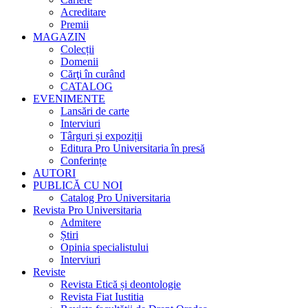
Acreditare
Premii
MAGAZIN
Colecții
Domenii
Cărţi în curând
CATALOG
EVENIMENTE
Lansări de carte
Interviuri
Târguri și expoziții
Editura Pro Universitaria în presă
Conferințe
AUTORI
PUBLICĂ CU NOI
Catalog Pro Universitaria
Revista Pro Universitaria
Admitere
Știri
Opinia specialistului
Interviuri
Reviste
Revista Etică și deontologie
Revista Fiat Iustitia