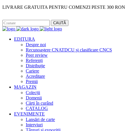
LIVRARE GRATUITA PENTRU COMENZI PESTE 300 RON
Facebook
Instagram
CAUTĂ
EDITURA
Despre noi
Recunoaștere CNATDCU și clasificare CNCS
Peer review
Referenți
Distribuție
Cariere
Acreditare
Premii
MAGAZIN
Colecții
Domenii
Cărţi în curând
CATALOG
EVENIMENTE
Lansări de carte
Interviuri
Târguri și expoziții