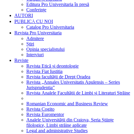
Editura Pro Universitaria în presă
Conferințe
AUTORI
PUBLICĂ CU NOI
Catalog Pro Universitaria
Revista Pro Universitaria
Admitere
Știri
Opinia specialistului
Interviuri
Reviste
Revista Etică și deontologie
Revista Fiat Iustitia
Revista facultății de Drept Oradea
Revista „Annales Universitatis Apulensis – Series
Jurisprudentia”
Revista Analele Facultăţii de Limbi și Literaturi Străine
Romanian Economic and Business Review
Revista Cogito
Revista Euromentor
Analele Universității din Craiova, Seria Științe
filologice, Limbi străine aplicate
Legal and administrative Studies