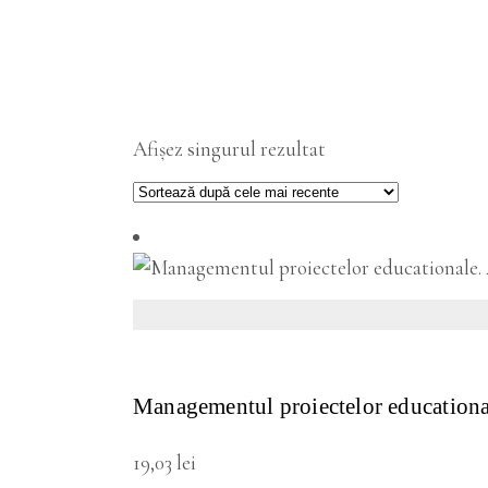
Afișez singurul rezultat
VEZI DETALII
Managementul proiectelor educational
19,03
lei