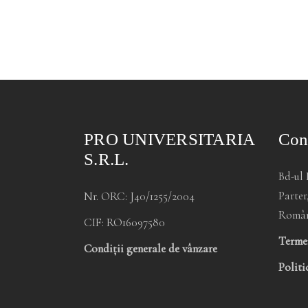
PRO UNIVERSITARIA
Con
S.R.L.
Bd-ul 
Parter
Nr. ORC: J40/1255/2004
Româ
CIF: RO16097580
Termen
Condiții generale de vânzare
Politi