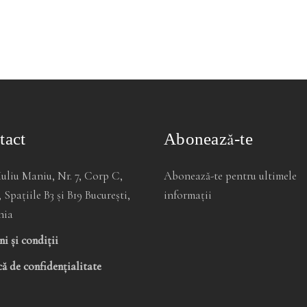
tact
Abonează-te
Iuliu Maniu, Nr. 7, Corp C,
Abonează-te pentru ultimele
, Spațiile B3 și B19 București,
informații
nia
i și condiții
că de confidențialitate