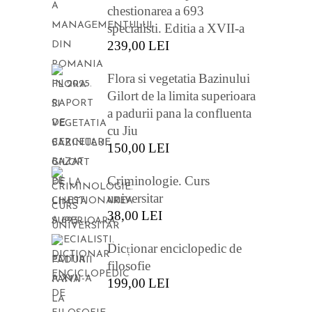
chestionarea a 693
specialisti. Editia a XVII-a
239,00
LEI
Flora si vegetatia Bazinului
Gilort de la limita superioara
a padurii pana la confluenta
cu Jiu
150,00
LEI
Criminologie. Curs
universitar
38,00
LEI
Dicționar enciclopedic de
filosofie
199,00
LEI