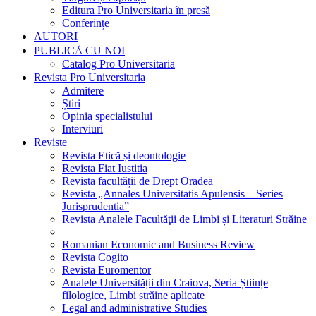
Editura Pro Universitaria în presă
Conferințe
AUTORI
PUBLICĂ CU NOI
Catalog Pro Universitaria
Revista Pro Universitaria
Admitere
Știri
Opinia specialistului
Interviuri
Reviste
Revista Etică și deontologie
Revista Fiat Iustitia
Revista facultății de Drept Oradea
Revista „Annales Universitatis Apulensis – Series
Jurisprudentia”
Revista Analele Facultăţii de Limbi și Literaturi Străine
Romanian Economic and Business Review
Revista Cogito
Revista Euromentor
Analele Universității din Craiova, Seria Științe
filologice, Limbi străine aplicate
Legal and administrative Studies