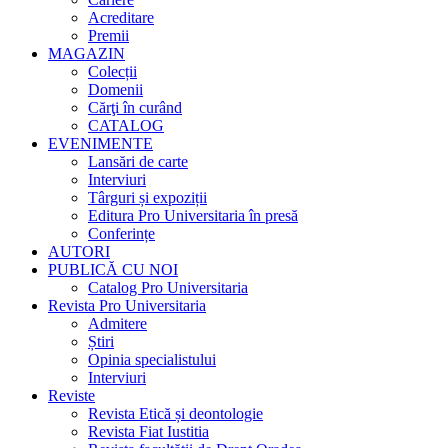
Acreditare
Premii
MAGAZIN
Colecții
Domenii
Cărţi în curând
CATALOG
EVENIMENTE
Lansări de carte
Interviuri
Târguri și expoziții
Editura Pro Universitaria în presă
Conferințe
AUTORI
PUBLICĂ CU NOI
Catalog Pro Universitaria
Revista Pro Universitaria
Admitere
Știri
Opinia specialistului
Interviuri
Reviste
Revista Etică și deontologie
Revista Fiat Iustitia