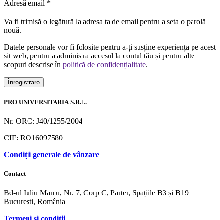
Obligatoriu
Adresă email
*
Va fi trimisă o legătură la adresa ta de email pentru a seta o parolă
nouă.
Datele personale vor fi folosite pentru a-ți susține experiența pe acest
sit web, pentru a administra accesul la contul tău și pentru alte
scopuri descrise în
politică de confidențialitate
.
Înregistrare
PRO UNIVERSITARIA S.R.L.
Nr. ORC: J40/1255/2004
CIF: RO16097580
Condiții generale de vânzare
Contact
Bd-ul Iuliu Maniu, Nr. 7, Corp C, Parter, Spațiile B3 și B19
București, România
Termeni și condiții