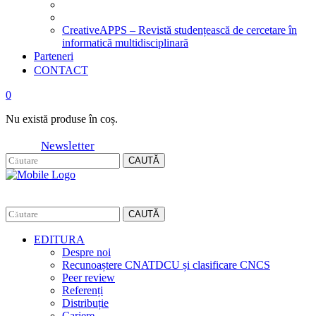
CreativeAPPS – Revistă studențească de cercetare în
informatică multidisciplinară
Parteneri
CONTACT
0
Nu există produse în coș.
Newsletter
CAUTĂ
CAUTĂ
EDITURA
Despre noi
Recunoaștere CNATDCU și clasificare CNCS
Peer review
Referenți
Distribuție
Cariere