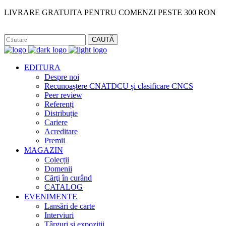
LIVRARE GRATUITA PENTRU COMENZI PESTE 300 RON
Facebook
Instagram
CAUTĂ
EDITURA
Despre noi
Recunoaștere CNATDCU și clasificare CNCS
Peer review
Referenți
Distribuție
Cariere
Acreditare
Premii
MAGAZIN
Colecții
Domenii
Cărţi în curând
CATALOG
EVENIMENTE
Lansări de carte
Interviuri
Târguri și expoziții