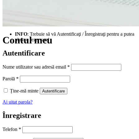
INFO
: Trebuie să vă Autentificaţi / Înregistraţi pentru a putea
Contul meu
plasa o rezervare!
Autentificare
Obligatoriu
Nume utilizator sau adresă email
*
Obligatoriu
Parolă
*
Ține-mă minte
Autentificare
Ai uitat parola?
Înregistrare
Telefon
*