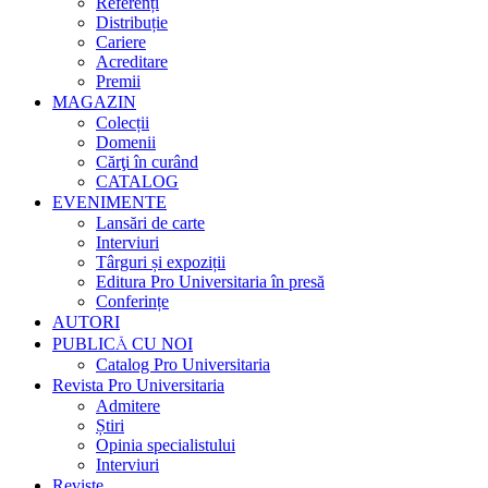
Referenți
Distribuție
Cariere
Acreditare
Premii
MAGAZIN
Colecții
Domenii
Cărţi în curând
CATALOG
EVENIMENTE
Lansări de carte
Interviuri
Târguri și expoziții
Editura Pro Universitaria în presă
Conferințe
AUTORI
PUBLICĂ CU NOI
Catalog Pro Universitaria
Revista Pro Universitaria
Admitere
Știri
Opinia specialistului
Interviuri
Reviste