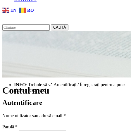
EN
RO
CAUTĂ
INFO
: Trebuie să vă Autentificaţi / Înregistraţi pentru a putea
Contul meu
plasa o rezervare!
Autentificare
Obligatoriu
Nume utilizator sau adresă email
*
Obligatoriu
Parolă
*