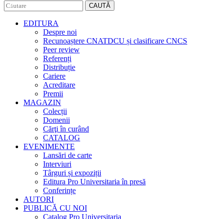
CAUTĂ
EDITURA
Despre noi
Recunoaștere CNATDCU și clasificare CNCS
Peer review
Referenți
Distribuție
Cariere
Acreditare
Premii
MAGAZIN
Colecții
Domenii
Cărţi în curând
CATALOG
EVENIMENTE
Lansări de carte
Interviuri
Târguri și expoziții
Editura Pro Universitaria în presă
Conferințe
AUTORI
PUBLICĂ CU NOI
Catalog Pro Universitaria