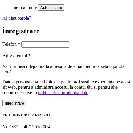
Ține-mă minte
Autentificare
Ai uitat parola?
Înregistrare
Telefon
*
Obligatoriu
Adresă email
*
Va fi trimisă o legătură la adresa ta de email pentru a seta o parolă
nouă.
Datele personale vor fi folosite pentru a-ți susține experiența pe acest
sit web, pentru a administra accesul la contul tău și pentru alte
scopuri descrise în
politică de confidențialitate
.
Înregistrare
PRO UNIVERSITARIA S.R.L.
Nr. ORC: J40/1255/2004