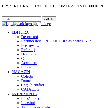
LIVRARE GRATUITA PENTRU COMENZI PESTE 300 RON
Facebook
Instagram
CAUTĂ
EDITURA
Despre noi
Recunoaștere CNATDCU și clasificare CNCS
Peer review
Referenți
Distribuție
Cariere
Acreditare
Premii
MAGAZIN
Colecții
Domenii
Cărţi în curând
CATALOG
EVENIMENTE
Lansări de carte
Interviuri
Târguri și expoziții