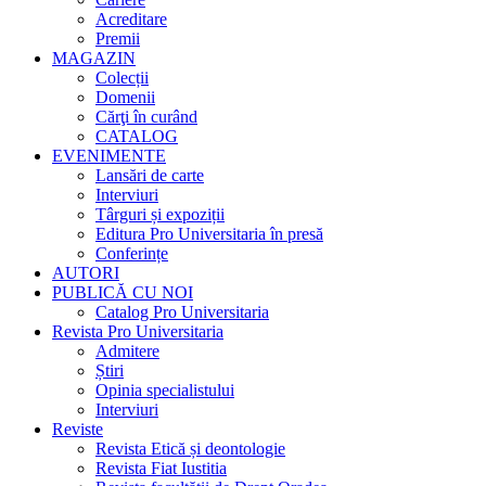
Acreditare
Premii
MAGAZIN
Colecții
Domenii
Cărţi în curând
CATALOG
EVENIMENTE
Lansări de carte
Interviuri
Târguri și expoziții
Editura Pro Universitaria în presă
Conferințe
AUTORI
PUBLICĂ CU NOI
Catalog Pro Universitaria
Revista Pro Universitaria
Admitere
Știri
Opinia specialistului
Interviuri
Reviste
Revista Etică și deontologie
Revista Fiat Iustitia