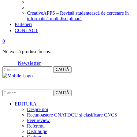
CreativeAPPS – Revistă studențească de cercetare în
informatică multidisciplinară
Parteneri
CONTACT
0
Nu există produse în coș.
Newsletter
CAUTĂ
CAUTĂ
EDITURA
Despre noi
Recunoaștere CNATDCU și clasificare CNCS
Peer review
Referenți
Distribuție
Cariere