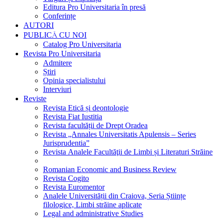
Editura Pro Universitaria în presă
Conferințe
AUTORI
PUBLICĂ CU NOI
Catalog Pro Universitaria
Revista Pro Universitaria
Admitere
Știri
Opinia specialistului
Interviuri
Reviste
Revista Etică și deontologie
Revista Fiat Iustitia
Revista facultății de Drept Oradea
Revista „Annales Universitatis Apulensis – Series
Jurisprudentia”
Revista Analele Facultăţii de Limbi și Literaturi Străine
Romanian Economic and Business Review
Revista Cogito
Revista Euromentor
Analele Universității din Craiova, Seria Științe
filologice, Limbi străine aplicate
Legal and administrative Studies