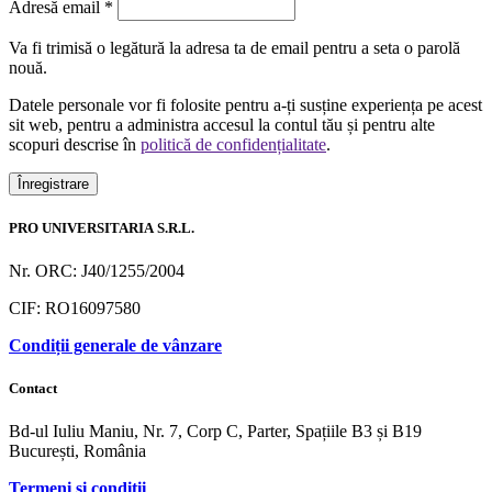
Obligatoriu
Adresă email
*
Va fi trimisă o legătură la adresa ta de email pentru a seta o parolă
nouă.
Datele personale vor fi folosite pentru a-ți susține experiența pe acest
sit web, pentru a administra accesul la contul tău și pentru alte
scopuri descrise în
politică de confidențialitate
.
Înregistrare
PRO UNIVERSITARIA S.R.L.
Nr. ORC: J40/1255/2004
CIF: RO16097580
Condiții generale de vânzare
Contact
Bd-ul Iuliu Maniu, Nr. 7, Corp C, Parter, Spațiile B3 și B19
București, România
Termeni și condiții