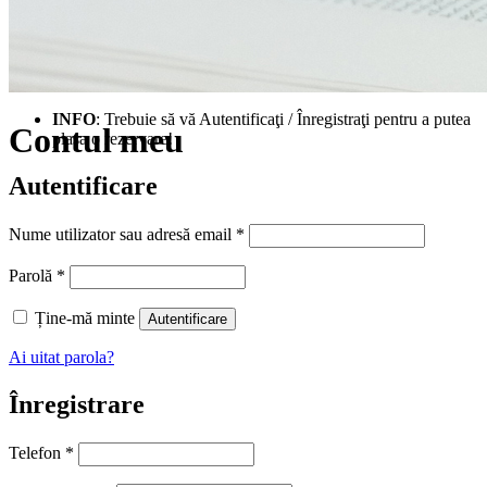
INFO
: Trebuie să vă Autentificaţi / Înregistraţi pentru a putea
Contul meu
plasa o rezervare!
Autentificare
Obligatoriu
Nume utilizator sau adresă email
*
Obligatoriu
Parolă
*
Ține-mă minte
Autentificare
Ai uitat parola?
Înregistrare
Telefon
*