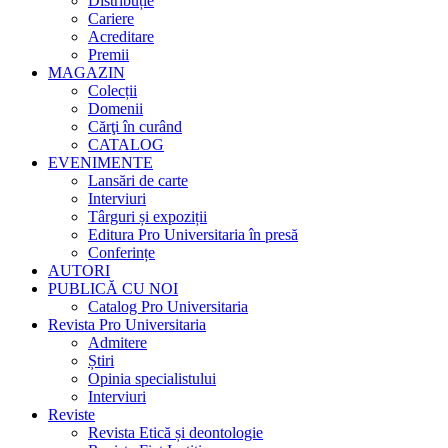
Distribuție
Cariere
Acreditare
Premii
MAGAZIN
Colecții
Domenii
Cărţi în curând
CATALOG
EVENIMENTE
Lansări de carte
Interviuri
Târguri și expoziții
Editura Pro Universitaria în presă
Conferințe
AUTORI
PUBLICĂ CU NOI
Catalog Pro Universitaria
Revista Pro Universitaria
Admitere
Știri
Opinia specialistului
Interviuri
Reviste
Revista Etică și deontologie