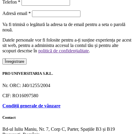
Telefon
*
Obligatoriu
Adresă email
*
Va fi trimisă o legătură la adresa ta de email pentru a seta o parolă
nouă.
Datele personale vor fi folosite pentru a-ți susține experiența pe acest
sit web, pentru a administra accesul la contul tău și pentru alte
scopuri descrise în
politică de confidențialitate
.
Înregistrare
PRO UNIVERSITARIA S.R.L.
Nr. ORC: J40/1255/2004
CIF: RO16097580
Condiții generale de vânzare
Contact
Bd-ul Iuliu Maniu, Nr. 7, Corp C, Parter, Spațiile B3 și B19