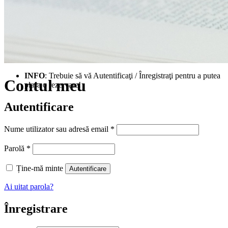
INFO
: Trebuie să vă Autentificaţi / Înregistraţi pentru a putea
Contul meu
plasa o rezervare!
Autentificare
Obligatoriu
Nume utilizator sau adresă email
*
Obligatoriu
Parolă
*
Ține-mă minte
Autentificare
Ai uitat parola?
Înregistrare