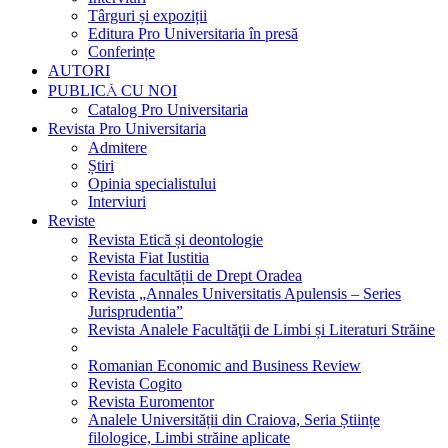
Târguri și expoziții
Editura Pro Universitaria în presă
Conferințe
AUTORI
PUBLICĂ CU NOI
Catalog Pro Universitaria
Revista Pro Universitaria
Admitere
Știri
Opinia specialistului
Interviuri
Reviste
Revista Etică și deontologie
Revista Fiat Iustitia
Revista facultății de Drept Oradea
Revista „Annales Universitatis Apulensis – Series
Jurisprudentia”
Revista Analele Facultăţii de Limbi și Literaturi Străine
Romanian Economic and Business Review
Revista Cogito
Revista Euromentor
Analele Universității din Craiova, Seria Științe
filologice, Limbi străine aplicate