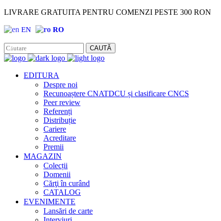
LIVRARE GRATUITA PENTRU COMENZI PESTE 300 RON
EN
RO
Facebook
Instagram
CAUTĂ
EDITURA
Despre noi
Recunoaștere CNATDCU și clasificare CNCS
Peer review
Referenți
Distribuție
Cariere
Acreditare
Premii
MAGAZIN
Colecții
Domenii
Cărţi în curând
CATALOG
EVENIMENTE
Lansări de carte
Interviuri