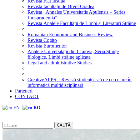
Revista Fiat Iustitia
Revista facultății de Drept Oradea
Revista „Annales Universitatis Apulensis – Series
Jurisprudentia”
Revista Analele Facultăţii de Limbi și Literaturi Străine
Romanian Economic and Business Review
Revista Cogito
Revista Euromentor
Analele Universității din Craiova, Seria Științe
filologice, Limbi străine aplicate
Legal and administrative Studies
CreativeAPPS – Revistă studențească de cercetare în
informatică multidisciplinară
Parteneri
CONTACT
EN
RO
CAUTĂ