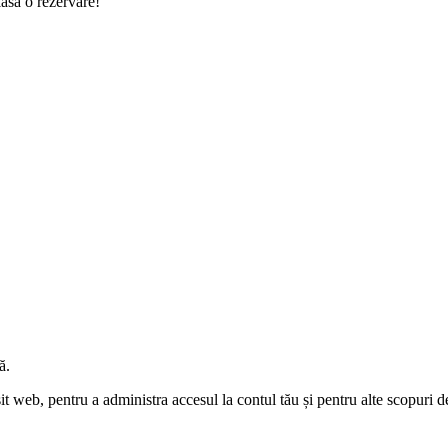
lasa o rezervare!
ă.
sit web, pentru a administra accesul la contul tău și pentru alte scopuri d