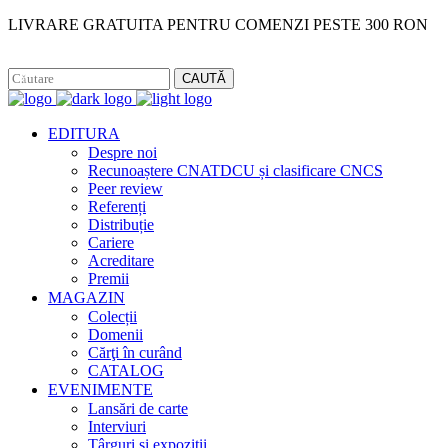
LIVRARE GRATUITA PENTRU COMENZI PESTE 300 RON
Facebook
Instagram
CAUTĂ
EDITURA
Despre noi
Recunoaștere CNATDCU și clasificare CNCS
Peer review
Referenți
Distribuție
Cariere
Acreditare
Premii
MAGAZIN
Colecții
Domenii
Cărţi în curând
CATALOG
EVENIMENTE
Lansări de carte
Interviuri
Târguri și expoziții