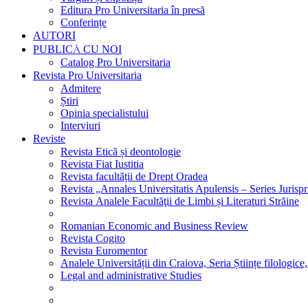
Editura Pro Universitaria în presă
Conferințe
AUTORI
PUBLICĂ CU NOI
Catalog Pro Universitaria
Revista Pro Universitaria
Admitere
Știri
Opinia specialistului
Interviuri
Reviste
Revista Etică și deontologie
Revista Fiat Iustitia
Revista facultății de Drept Oradea
Revista „Annales Universitatis Apulensis – Series Jurisp
Revista Analele Facultăţii de Limbi și Literaturi Străine
Romanian Economic and Business Review
Revista Cogito
Revista Euromentor
Analele Universității din Craiova, Seria Științe filologice,
Legal and administrative Studies