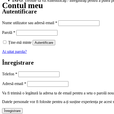
INFO
: Trebuie să vă Autentificaţi / Înregistraţi pentru a putea p
Contul meu
Autentificare
Obligatoriu
Nume utilizator sau adresă email
*
Obligatoriu
Parolă
*
Ține-mă minte
Autentificare
Ai uitat parola?
Înregistrare
Telefon
*
Obligatoriu
Adresă email
*
Va fi trimisă o legătură la adresa ta de email pentru a seta o parolă nou
Datele personale vor fi folosite pentru a-ți susține experiența pe acest 
Înregistrare