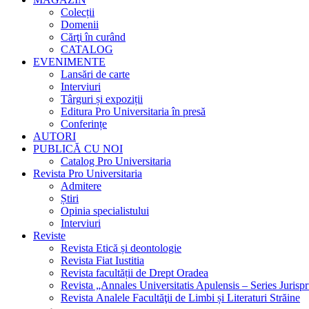
Colecții
Domenii
Cărţi în curând
CATALOG
EVENIMENTE
Lansări de carte
Interviuri
Târguri și expoziții
Editura Pro Universitaria în presă
Conferințe
AUTORI
PUBLICĂ CU NOI
Catalog Pro Universitaria
Revista Pro Universitaria
Admitere
Știri
Opinia specialistului
Interviuri
Reviste
Revista Etică și deontologie
Revista Fiat Iustitia
Revista facultății de Drept Oradea
Revista „Annales Universitatis Apulensis – Series Jurisp
Revista Analele Facultăţii de Limbi și Literaturi Străine