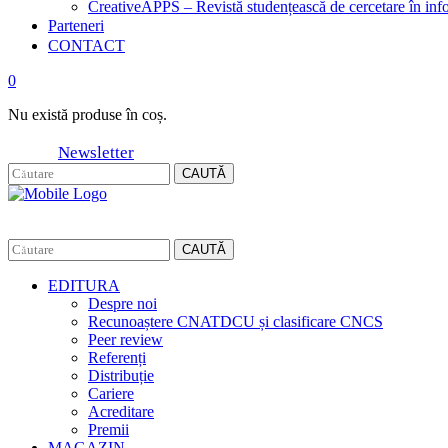
CreativeAPPS – Revistă studențească de cercetare în info
Parteneri
CONTACT
0
Nu există produse în coș.
Newsletter
CAUTĂ
CAUTĂ
EDITURA
Despre noi
Recunoaștere CNATDCU și clasificare CNCS
Peer review
Referenți
Distribuție
Cariere
Acreditare
Premii
MAGAZIN