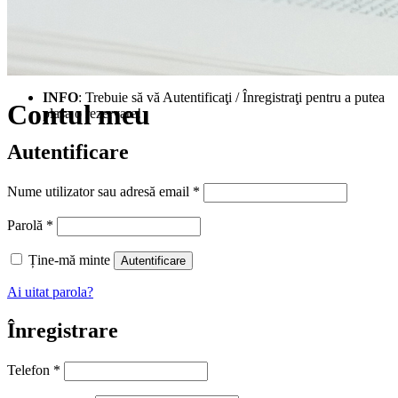
INFO
: Trebuie să vă Autentificaţi / Înregistraţi pentru a putea
Contul meu
plasa o rezervare!
Autentificare
Obligatoriu
Nume utilizator sau adresă email
*
Obligatoriu
Parolă
*
Ține-mă minte
Autentificare
Ai uitat parola?
Înregistrare
Telefon
*