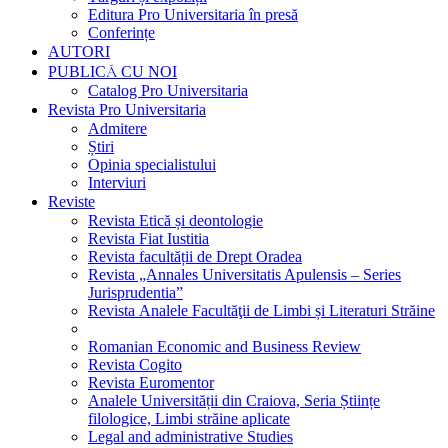
Editura Pro Universitaria în presă
Conferințe
AUTORI
PUBLICĂ CU NOI
Catalog Pro Universitaria
Revista Pro Universitaria
Admitere
Știri
Opinia specialistului
Interviuri
Reviste
Revista Etică și deontologie
Revista Fiat Iustitia
Revista facultății de Drept Oradea
Revista „Annales Universitatis Apulensis – Series
Jurisprudentia”
Revista Analele Facultăţii de Limbi și Literaturi Străine
Romanian Economic and Business Review
Revista Cogito
Revista Euromentor
Analele Universității din Craiova, Seria Științe
filologice, Limbi străine aplicate
Legal and administrative Studies