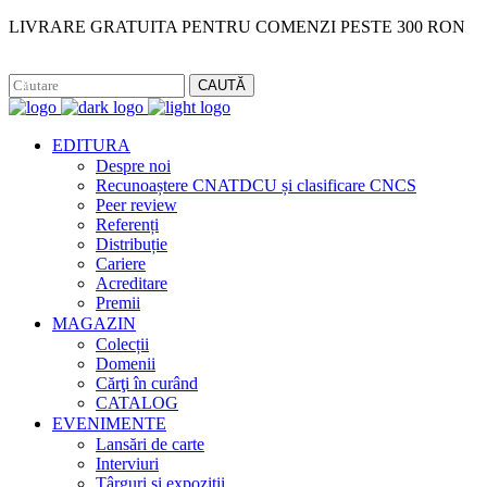
LIVRARE GRATUITA PENTRU COMENZI PESTE 300 RON
Facebook
Instagram
CAUTĂ
EDITURA
Despre noi
Recunoaștere CNATDCU și clasificare CNCS
Peer review
Referenți
Distribuție
Cariere
Acreditare
Premii
MAGAZIN
Colecții
Domenii
Cărţi în curând
CATALOG
EVENIMENTE
Lansări de carte
Interviuri
Târguri și expoziții