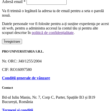
Obligatoriu
Adresă email
*
Va fi trimisă o legătură la adresa ta de email pentru a seta o parolă
nouă.
Datele personale vor fi folosite pentru a-ți susține experiența pe acest
sit web, pentru a administra accesul la contul tău și pentru alte
scopuri descrise în
politică de confidențialitate
.
Înregistrare
PRO UNIVERSITARIA S.R.L.
Nr. ORC: J40/1255/2004
CIF: RO16097580
Condiții generale de vânzare
Contact
Bd-ul Iuliu Maniu, Nr. 7, Corp C, Parter, Spațiile B3 și B19
București, România
Termeni și condiții