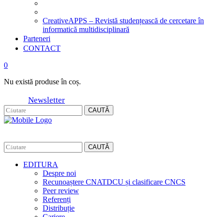
CreativeAPPS – Revistă studențească de cercetare în
informatică multidisciplinară
Parteneri
CONTACT
0
Nu există produse în coș.
Newsletter
CAUTĂ
CAUTĂ
EDITURA
Despre noi
Recunoaștere CNATDCU și clasificare CNCS
Peer review
Referenți
Distribuție
Cariere