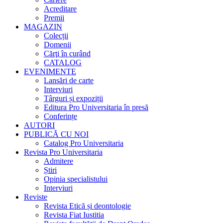
Acreditare
Premii
MAGAZIN
Colecții
Domenii
Cărţi în curând
CATALOG
EVENIMENTE
Lansări de carte
Interviuri
Târguri și expoziții
Editura Pro Universitaria în presă
Conferințe
AUTORI
PUBLICĂ CU NOI
Catalog Pro Universitaria
Revista Pro Universitaria
Admitere
Știri
Opinia specialistului
Interviuri
Reviste
Revista Etică și deontologie
Revista Fiat Iustitia