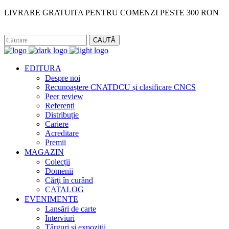
LIVRARE GRATUITA PENTRU COMENZI PESTE 300 RON
Facebook
Instagram
CAUTĂ
EDITURA
Despre noi
Recunoaștere CNATDCU și clasificare CNCS
Peer review
Referenți
Distribuție
Cariere
Acreditare
Premii
MAGAZIN
Colecții
Domenii
Cărţi în curând
CATALOG
EVENIMENTE
Lansări de carte
Interviuri
Târguri și expoziții