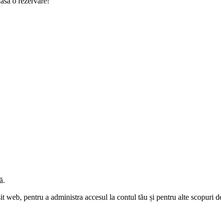
lasa o rezervare!
ă.
sit web, pentru a administra accesul la contul tău și pentru alte scopuri d