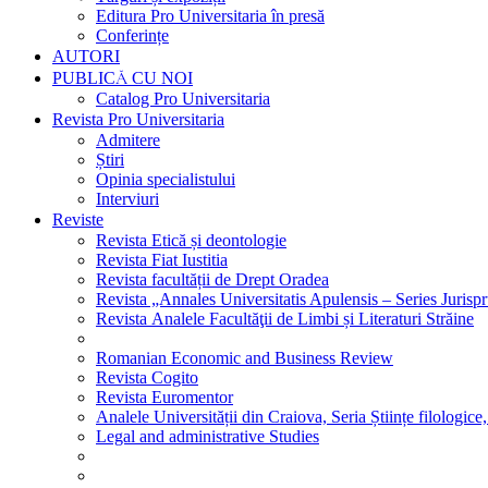
Editura Pro Universitaria în presă
Conferințe
AUTORI
PUBLICĂ CU NOI
Catalog Pro Universitaria
Revista Pro Universitaria
Admitere
Știri
Opinia specialistului
Interviuri
Reviste
Revista Etică și deontologie
Revista Fiat Iustitia
Revista facultății de Drept Oradea
Revista „Annales Universitatis Apulensis – Series Jurisp
Revista Analele Facultăţii de Limbi și Literaturi Străine
Romanian Economic and Business Review
Revista Cogito
Revista Euromentor
Analele Universității din Craiova, Seria Științe filologice,
Legal and administrative Studies