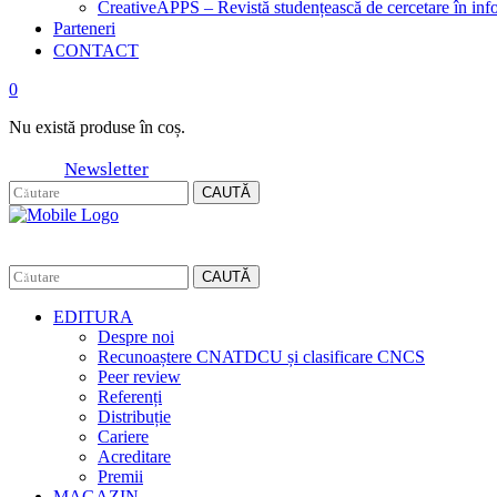
CreativeAPPS – Revistă studențească de cercetare în info
Parteneri
CONTACT
0
Nu există produse în coș.
Newsletter
CAUTĂ
CAUTĂ
EDITURA
Despre noi
Recunoaștere CNATDCU și clasificare CNCS
Peer review
Referenți
Distribuție
Cariere
Acreditare
Premii
MAGAZIN