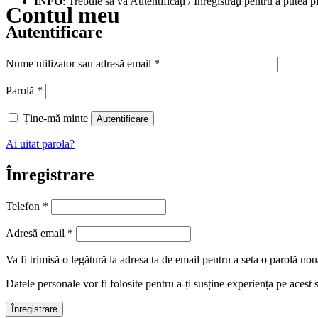
INFO
: Trebuie să vă Autentificaţi / Înregistraţi pentru a putea p
Contul meu
Autentificare
Obligatoriu
Nume utilizator sau adresă email
*
Obligatoriu
Parolă
*
Ține-mă minte
Autentificare
Ai uitat parola?
Înregistrare
Telefon
*
Obligatoriu
Adresă email
*
Va fi trimisă o legătură la adresa ta de email pentru a seta o parolă nou
Datele personale vor fi folosite pentru a-ți susține experiența pe acest 
Înregistrare