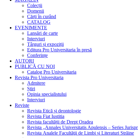
Colecții
Domenii
Cărţi în curând
CATALOG
EVENIMENTE
Lansări de carte
Interviuri
Târguri și expoziții
Editura Pro Universitaria în presă
Conferințe
AUTORI
PUBLICĂ CU NOI
Catalog Pro Universitaria
Revista Pro Universitaria
Admitere
Știri
Opinia specialistului
Interviuri
Reviste
Revista Etică și deontologie
Revista Fiat Iustitia
Revista facultății de Drept Oradea
Revista „Annales Universitatis Apulensis – Series Jurisp
Revista Analele Facultăţii de Limbi și Literaturi Străine