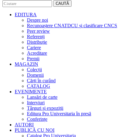
CAUTĂ
EDITURA
Despre noi
Recunoaștere CNATDCU și clasificare CNCS
Peer review
Referenți
Distribuție
Cariere
Acreditare
Premii
MAGAZIN
Colecții
Domenii
Cărţi în curând
CATALOG
EVENIMENTE
Lansări de carte
Interviuri
Târguri și expoziții
Editura Pro Universitaria în presă
Conferințe
AUTORI
PUBLICĂ CU NOI
Catalog Pro Universitaria