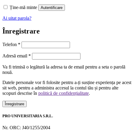
Ține-mă minte
Autentificare
Ai uitat parola?
Înregistrare
Telefon
*
Obligatoriu
Adresă email
*
Va fi trimisă o legătură la adresa ta de email pentru a seta o parolă
nouă.
Datele personale vor fi folosite pentru a-ți susține experiența pe acest
sit web, pentru a administra accesul la contul tău și pentru alte
scopuri descrise în
politică de confidențialitate
.
Înregistrare
PRO UNIVERSITARIA S.R.L.
Nr. ORC: J40/1255/2004