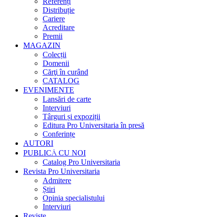
Referenți
Distribuție
Cariere
Acreditare
Premii
MAGAZIN
Colecții
Domenii
Cărţi în curând
CATALOG
EVENIMENTE
Lansări de carte
Interviuri
Târguri și expoziții
Editura Pro Universitaria în presă
Conferințe
AUTORI
PUBLICĂ CU NOI
Catalog Pro Universitaria
Revista Pro Universitaria
Admitere
Știri
Opinia specialistului
Interviuri
Reviste