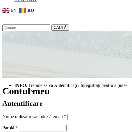
EN
RO
CAUTĂ
INFO
: Trebuie să vă Autentificaţi / Înregistraţi pentru a putea
Contul meu
plasa o rezervare!
Autentificare
Obligatoriu
Nume utilizator sau adresă email
*
Obligatoriu
Parolă
*