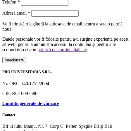
Telefon
*
Obligatoriu
Adresă email
*
Va fi trimisă o legătură la adresa ta de email pentru a seta o parolă
nouă.
Datele personale vor fi folosite pentru a-ți susține experiența pe acest
sit web, pentru a administra accesul la contul tău și pentru alte
scopuri descrise în
politică de confidențialitate
.
Înregistrare
PRO UNIVERSITARIA S.R.L.
Nr. ORC: J40/1255/2004
CIF: RO16097580
Condiții generale de vânzare
Contact
Bd-ul Iuliu Maniu, Nr. 7, Corp C, Parter, Spațiile B3 și B19