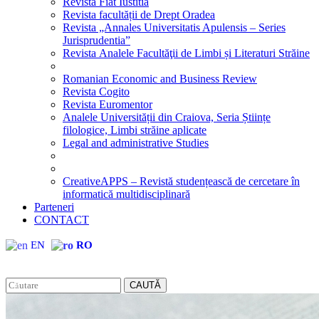
Revista Fiat Iustitia
Revista facultății de Drept Oradea
Revista „Annales Universitatis Apulensis – Series
Jurisprudentia”
Revista Analele Facultăţii de Limbi și Literaturi Străine
Romanian Economic and Business Review
Revista Cogito
Revista Euromentor
Analele Universității din Craiova, Seria Științe
filologice, Limbi străine aplicate
Legal and administrative Studies
CreativeAPPS – Revistă studențească de cercetare în
informatică multidisciplinară
Parteneri
CONTACT
EN
RO
CAUTĂ