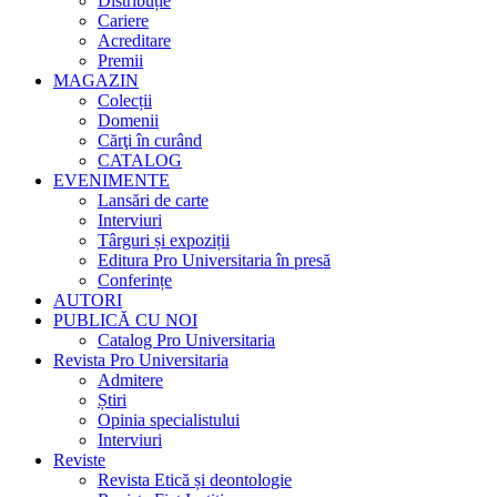
Distribuție
Cariere
Acreditare
Premii
MAGAZIN
Colecții
Domenii
Cărţi în curând
CATALOG
EVENIMENTE
Lansări de carte
Interviuri
Târguri și expoziții
Editura Pro Universitaria în presă
Conferințe
AUTORI
PUBLICĂ CU NOI
Catalog Pro Universitaria
Revista Pro Universitaria
Admitere
Știri
Opinia specialistului
Interviuri
Reviste
Revista Etică și deontologie