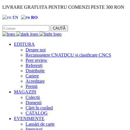
LIVRARE GRATUITA PENTRU COMENZI PESTE 300 RON
EN
RO
Facebook
Instagram
CAUTĂ
EDITURA
Despre noi
Recunoaștere CNATDCU și clasificare CNCS
Peer review
Referenți
Distribuție
Cariere
Acreditare
Premii
MAGAZIN
Colecții
Domenii
Cărţi în curând
CATALOG
EVENIMENTE
Lansări de carte
Interviuri