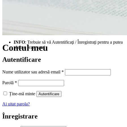
INFO
: Trebuie să vă Autentificaţi / Înregistraţi pentru a putea
Contul meu
plasa o rezervare!
Autentificare
Obligatoriu
Nume utilizator sau adresă email
*
Obligatoriu
Parolă
*
Ține-mă minte
Autentificare
Ai uitat parola?
Înregistrare