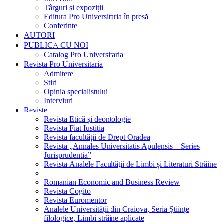
Târguri și expoziții
Editura Pro Universitaria în presă
Conferințe
AUTORI
PUBLICĂ CU NOI
Catalog Pro Universitaria
Revista Pro Universitaria
Admitere
Știri
Opinia specialistului
Interviuri
Reviste
Revista Etică și deontologie
Revista Fiat Iustitia
Revista facultății de Drept Oradea
Revista „Annales Universitatis Apulensis – Series
Jurisprudentia”
Revista Analele Facultăţii de Limbi și Literaturi Străine
Romanian Economic and Business Review
Revista Cogito
Revista Euromentor
Analele Universității din Craiova, Seria Științe
filologice, Limbi străine aplicate