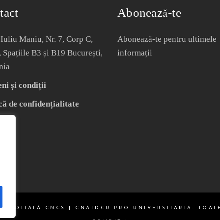
tact
Abonează-te
Iuliu Maniu, Nr. 7, Corp C,
Abonează-te pentru ultimele
, Spațiile B3 și B19 București,
informații
nia
i și condiții
că de confidențialitate
ACREDITATĂ CNCS | CNATDCU PRO UNIVERSITARIA. TOAT