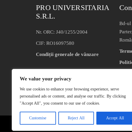
PRO UNIVERSITARIA
Con
S.R.L.
Bd-ul 
Parter
Nr. ORC: J40/1255/2004
Româ
CIF: RO16097580
Termen
Condiții generale de vânzare
Politi
We value your privacy
We use cookies to enhance your browsing experience, serve
personalised ads or content, and analyse our traffic. By clicking
"Accept All", you consent to our use of cookies.
Customise
Reject All
Accept All
COPYRIGHT © 2004 – 2023 EDITURA 