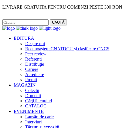
LIVRARE GRATUITA PENTRU COMENZI PESTE 300 RON
Facebook
Instagram
CAUTĂ
EDITURA
Despre noi
Recunoaștere CNATDCU și clasificare CNCS
Peer review
Referenți
Distribuție
Cariere
Acreditare
Premii
MAGAZIN
Colecții
Domenii
Cărţi în curând
CATALOG
EVENIMENTE
Lansări de carte
Interviuri
Târguri și expoziții