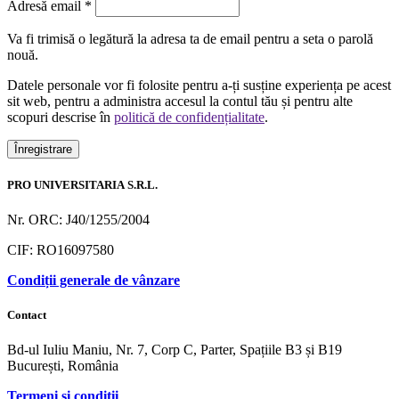
Obligatoriu
Adresă email
*
Va fi trimisă o legătură la adresa ta de email pentru a seta o parolă
nouă.
Datele personale vor fi folosite pentru a-ți susține experiența pe acest
sit web, pentru a administra accesul la contul tău și pentru alte
scopuri descrise în
politică de confidențialitate
.
Înregistrare
PRO UNIVERSITARIA S.R.L.
Nr. ORC: J40/1255/2004
CIF: RO16097580
Condiții generale de vânzare
Contact
Bd-ul Iuliu Maniu, Nr. 7, Corp C, Parter, Spațiile B3 și B19
București, România
Termeni și condiții