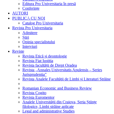
Editura Pro Universitaria în presă
Conferințe
AUTORI
PUBLICĂ CU NOI
Catalog Pro Universitaria
Revista Pro Universitaria
Admitere
Știri
Opinia specialistului
Interviuri
Reviste
Revista Etică și deontologie
Revista Fiat Iustitia
Revista facultății de Drept Oradea
Revista „Annales Universitatis Apulensis – Series
Jurisprudentia”
Revista Analele Facultăţii de Limbi și Literaturi Străine
Romanian Economic and Business Review
Revista Cogito
Revista Euromentor
Analele Universității din Craiova, Seria Științe
filologice, Limbi străine aplicate
Legal and administrative Studies