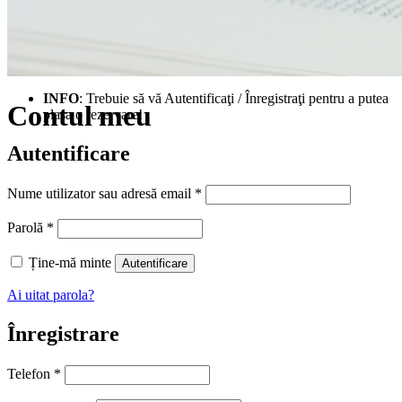
INFO
: Trebuie să vă Autentificaţi / Înregistraţi pentru a putea
Contul meu
plasa o rezervare!
Autentificare
Obligatoriu
Nume utilizator sau adresă email
*
Obligatoriu
Parolă
*
Ține-mă minte
Autentificare
Ai uitat parola?
Înregistrare
Telefon
*