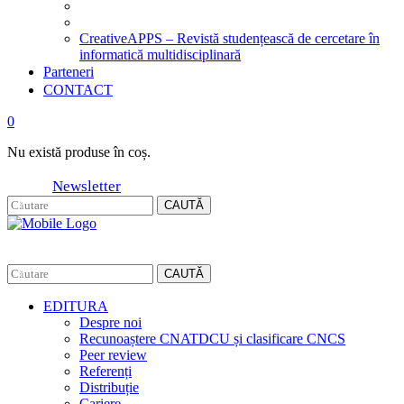
CreativeAPPS – Revistă studențească de cercetare în
informatică multidisciplinară
Parteneri
CONTACT
0
Nu există produse în coș.
Newsletter
CAUTĂ
CAUTĂ
EDITURA
Despre noi
Recunoaștere CNATDCU și clasificare CNCS
Peer review
Referenți
Distribuție
Cariere