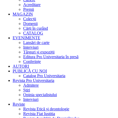
Acreditare
Premii
MAGAZIN
Colecții
Domenii
Cărţi în curând
CATALOG
EVENIMENTE
Lansări de carte
Interviuri
Târguri și expoziții
Editura Pro Universitaria în presă
Conferințe
AUTORI
PUBLICĂ CU NOI
Catalog Pro Universitaria
Revista Pro Universitaria
Admitere
Știri
Opinia specialistului
Interviuri
Reviste
Revista Etică și deontologie
Revista Fiat Iustitia