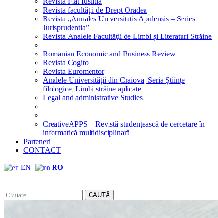
Revista Fiat Iustitia
Revista facultății de Drept Oradea
Revista „Annales Universitatis Apulensis – Series
Jurisprudentia”
Revista Analele Facultăţii de Limbi și Literaturi Străine
Romanian Economic and Business Review
Revista Cogito
Revista Euromentor
Analele Universității din Craiova, Seria Științe
filologice, Limbi străine aplicate
Legal and administrative Studies
CreativeAPPS – Revistă studențească de cercetare în
informatică multidisciplinară
Parteneri
CONTACT
EN
RO
CAUTĂ