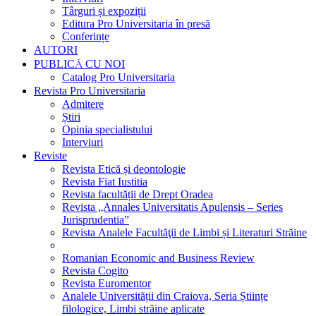
Târguri și expoziții
Editura Pro Universitaria în presă
Conferințe
AUTORI
PUBLICĂ CU NOI
Catalog Pro Universitaria
Revista Pro Universitaria
Admitere
Știri
Opinia specialistului
Interviuri
Reviste
Revista Etică și deontologie
Revista Fiat Iustitia
Revista facultății de Drept Oradea
Revista „Annales Universitatis Apulensis – Series
Jurisprudentia”
Revista Analele Facultăţii de Limbi și Literaturi Străine
Romanian Economic and Business Review
Revista Cogito
Revista Euromentor
Analele Universității din Craiova, Seria Științe
filologice, Limbi străine aplicate