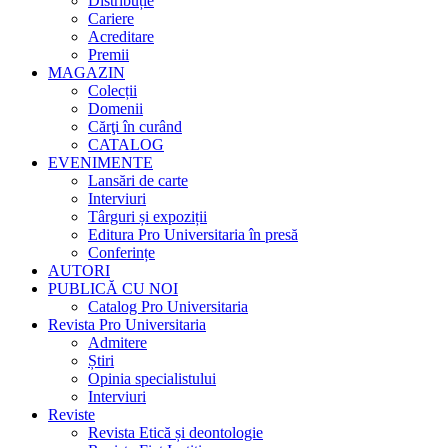
Distribuție
Cariere
Acreditare
Premii
MAGAZIN
Colecții
Domenii
Cărţi în curând
CATALOG
EVENIMENTE
Lansări de carte
Interviuri
Târguri și expoziții
Editura Pro Universitaria în presă
Conferințe
AUTORI
PUBLICĂ CU NOI
Catalog Pro Universitaria
Revista Pro Universitaria
Admitere
Știri
Opinia specialistului
Interviuri
Reviste
Revista Etică și deontologie