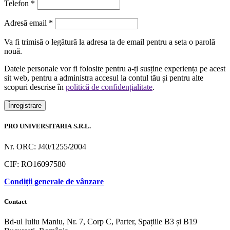
Telefon
*
Obligatoriu
Adresă email
*
Va fi trimisă o legătură la adresa ta de email pentru a seta o parolă
nouă.
Datele personale vor fi folosite pentru a-ți susține experiența pe acest
sit web, pentru a administra accesul la contul tău și pentru alte
scopuri descrise în
politică de confidențialitate
.
Înregistrare
PRO UNIVERSITARIA S.R.L.
Nr. ORC: J40/1255/2004
CIF: RO16097580
Condiții generale de vânzare
Contact
Bd-ul Iuliu Maniu, Nr. 7, Corp C, Parter, Spațiile B3 și B19