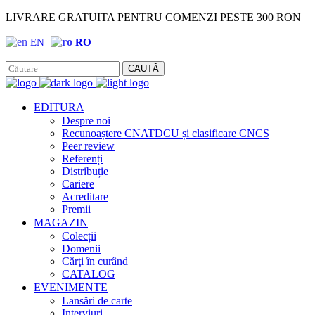
LIVRARE GRATUITA PENTRU COMENZI PESTE 300 RON
EN
RO
Facebook
Instagram
CAUTĂ
EDITURA
Despre noi
Recunoaștere CNATDCU și clasificare CNCS
Peer review
Referenți
Distribuție
Cariere
Acreditare
Premii
MAGAZIN
Colecții
Domenii
Cărţi în curând
CATALOG
EVENIMENTE
Lansări de carte
Interviuri