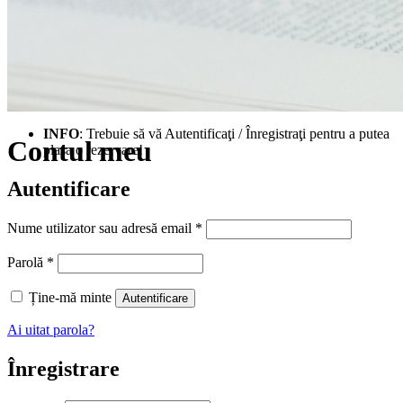
INFO
: Trebuie să vă Autentificaţi / Înregistraţi pentru a putea
Contul meu
plasa o rezervare!
Autentificare
Obligatoriu
Nume utilizator sau adresă email
*
Obligatoriu
Parolă
*
Ține-mă minte
Autentificare
Ai uitat parola?
Înregistrare