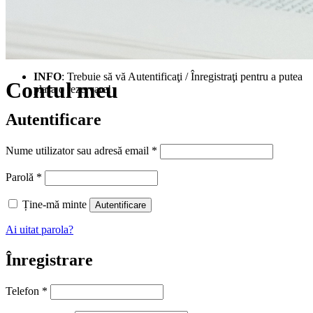
INFO
: Trebuie să vă Autentificaţi / Înregistraţi pentru a putea
Contul meu
plasa o rezervare!
Autentificare
Obligatoriu
Nume utilizator sau adresă email
*
Obligatoriu
Parolă
*
Ține-mă minte
Autentificare
Ai uitat parola?
Înregistrare
Telefon
*