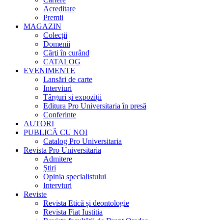
Acreditare
Premii
MAGAZIN
Colecții
Domenii
Cărţi în curând
CATALOG
EVENIMENTE
Lansări de carte
Interviuri
Târguri și expoziții
Editura Pro Universitaria în presă
Conferințe
AUTORI
PUBLICĂ CU NOI
Catalog Pro Universitaria
Revista Pro Universitaria
Admitere
Știri
Opinia specialistului
Interviuri
Reviste
Revista Etică și deontologie
Revista Fiat Iustitia