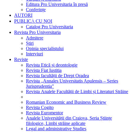
Editura Pro Universitaria în presă
Conferințe
AUTORI
PUBLICĂ CU NOI
Catalog Pro Universitaria
Revista Pro Universitaria
Admitere
Știri
Opinia specialistului
Interviuri
Reviste
Revista Etică și deontologie
Revista Fiat Iustitia
Revista facultății de Drept Oradea
Revista „Annales Universitatis Apulensis – Series
Jurisprudentia”
Revista Analele Facultăţii de Limbi și Literaturi Străine
Romanian Economic and Business Review
Revista Cogito
Revista Euromentor
Analele Universității din Craiova, Seria Științe
filologice, Limbi străine aplicate
Legal and administrative Studies