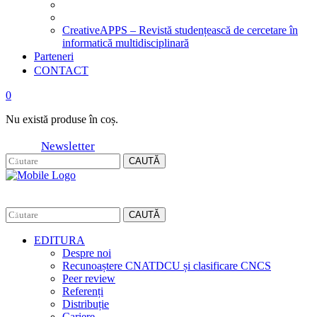
CreativeAPPS – Revistă studențească de cercetare în
informatică multidisciplinară
Parteneri
CONTACT
0
Nu există produse în coș.
Newsletter
CAUTĂ
CAUTĂ
EDITURA
Despre noi
Recunoaștere CNATDCU și clasificare CNCS
Peer review
Referenți
Distribuție
Cariere