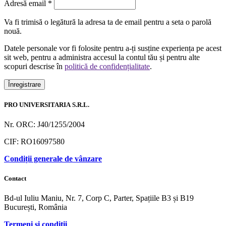
Obligatoriu
Adresă email
*
Va fi trimisă o legătură la adresa ta de email pentru a seta o parolă
nouă.
Datele personale vor fi folosite pentru a-ți susține experiența pe acest
sit web, pentru a administra accesul la contul tău și pentru alte
scopuri descrise în
politică de confidențialitate
.
Înregistrare
PRO UNIVERSITARIA S.R.L.
Nr. ORC: J40/1255/2004
CIF: RO16097580
Condiții generale de vânzare
Contact
Bd-ul Iuliu Maniu, Nr. 7, Corp C, Parter, Spațiile B3 și B19
București, România
Termeni și condiții