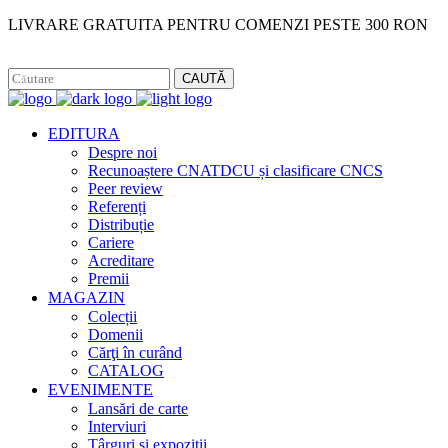
LIVRARE GRATUITA PENTRU COMENZI PESTE 300 RON
Facebook
Instagram
CAUTĂ
EDITURA
Despre noi
Recunoaștere CNATDCU și clasificare CNCS
Peer review
Referenți
Distribuție
Cariere
Acreditare
Premii
MAGAZIN
Colecții
Domenii
Cărţi în curând
CATALOG
EVENIMENTE
Lansări de carte
Interviuri
Târguri și expoziții