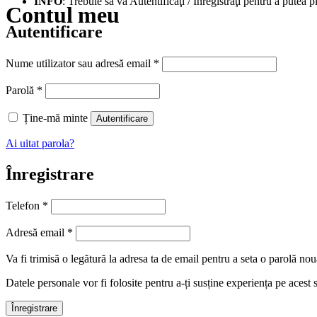
INFO
: Trebuie să vă Autentificaţi / Înregistraţi pentru a putea p
Contul meu
Autentificare
Obligatoriu
Nume utilizator sau adresă email
*
Obligatoriu
Parolă
*
Ține-mă minte
Autentificare
Ai uitat parola?
Înregistrare
Telefon
*
Obligatoriu
Adresă email
*
Va fi trimisă o legătură la adresa ta de email pentru a seta o parolă nou
Datele personale vor fi folosite pentru a-ți susține experiența pe acest 
Înregistrare