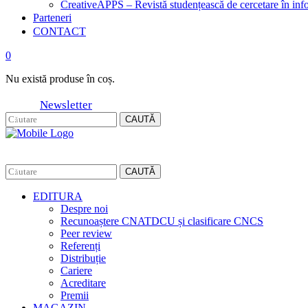
CreativeAPPS – Revistă studențească de cercetare în info
Parteneri
CONTACT
0
Nu există produse în coș.
Newsletter
CAUTĂ
CAUTĂ
EDITURA
Despre noi
Recunoaștere CNATDCU și clasificare CNCS
Peer review
Referenți
Distribuție
Cariere
Acreditare
Premii
MAGAZIN