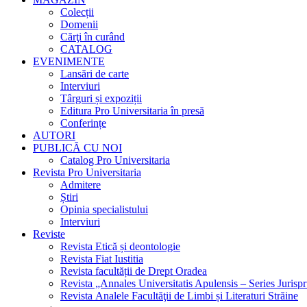
Colecții
Domenii
Cărţi în curând
CATALOG
EVENIMENTE
Lansări de carte
Interviuri
Târguri și expoziții
Editura Pro Universitaria în presă
Conferințe
AUTORI
PUBLICĂ CU NOI
Catalog Pro Universitaria
Revista Pro Universitaria
Admitere
Știri
Opinia specialistului
Interviuri
Reviste
Revista Etică și deontologie
Revista Fiat Iustitia
Revista facultății de Drept Oradea
Revista „Annales Universitatis Apulensis – Series Jurisp
Revista Analele Facultăţii de Limbi și Literaturi Străine