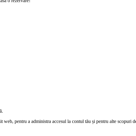
lasa o rezervare!
ă.
sit web, pentru a administra accesul la contul tău și pentru alte scopuri d