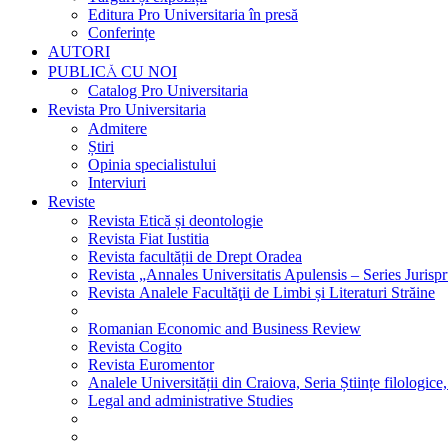
Editura Pro Universitaria în presă
Conferințe
AUTORI
PUBLICĂ CU NOI
Catalog Pro Universitaria
Revista Pro Universitaria
Admitere
Știri
Opinia specialistului
Interviuri
Reviste
Revista Etică și deontologie
Revista Fiat Iustitia
Revista facultății de Drept Oradea
Revista „Annales Universitatis Apulensis – Series Jurisp
Revista Analele Facultăţii de Limbi și Literaturi Străine
Romanian Economic and Business Review
Revista Cogito
Revista Euromentor
Analele Universității din Craiova, Seria Științe filologice,
Legal and administrative Studies