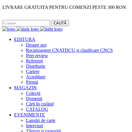
LIVRARE GRATUITA PENTRU COMENZI PESTE 300 RON
Facebook
Instagram
CAUTĂ
EDITURA
Despre noi
Recunoaștere CNATDCU și clasificare CNCS
Peer review
Referenți
Distribuție
Cariere
Acreditare
Premii
MAGAZIN
Colecții
Domenii
Cărţi în curând
CATALOG
EVENIMENTE
Lansări de carte
Interviuri
Târguri și expoziții