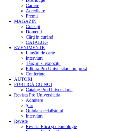
Distribuție
Cariere
Acreditare
Premii
MAGAZIN
Colecții
Domenii
Cărţi în curând
CATALOG
EVENIMENTE
Lansări de carte
Interviuri
Târguri și expoziții
Editura Pro Universitaria în presă
Conferințe
AUTORI
PUBLICĂ CU NOI
Catalog Pro Universitaria
Revista Pro Universitaria
Admitere
Știri
Opinia specialistului
Interviuri
Reviste
Revista Etică și deontologie