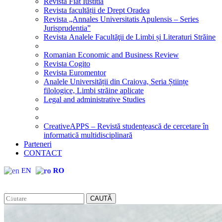
Revista Fiat Iustitia
Revista facultății de Drept Oradea
Revista „Annales Universitatis Apulensis – Series
Jurisprudentia”
Revista Analele Facultăţii de Limbi și Literaturi Străine
Romanian Economic and Business Review
Revista Cogito
Revista Euromentor
Analele Universității din Craiova, Seria Științe
filologice, Limbi străine aplicate
Legal and administrative Studies
CreativeAPPS – Revistă studențească de cercetare în
informatică multidisciplinară
Parteneri
CONTACT
EN
RO
CAUTĂ