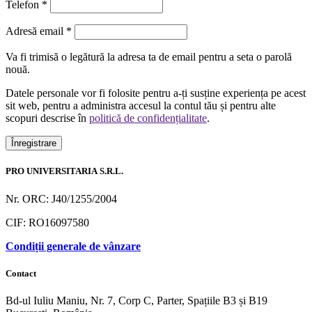
Telefon
*
Obligatoriu
Adresă email
*
Va fi trimisă o legătură la adresa ta de email pentru a seta o parolă
nouă.
Datele personale vor fi folosite pentru a-ți susține experiența pe acest
sit web, pentru a administra accesul la contul tău și pentru alte
scopuri descrise în
politică de confidențialitate
.
Înregistrare
PRO UNIVERSITARIA S.R.L.
Nr. ORC: J40/1255/2004
CIF: RO16097580
Condiții generale de vânzare
Contact
Bd-ul Iuliu Maniu, Nr. 7, Corp C, Parter, Spațiile B3 și B19