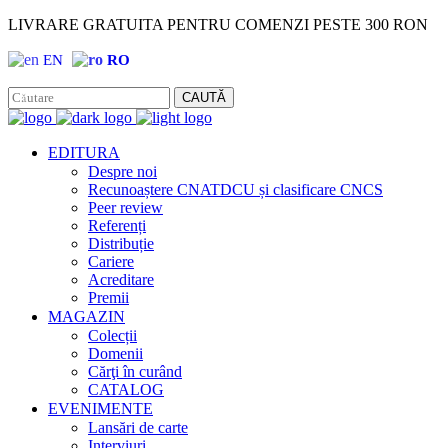
LIVRARE GRATUITA PENTRU COMENZI PESTE 300 RON
EN
RO
Facebook
Instagram
CAUTĂ
EDITURA
Despre noi
Recunoaștere CNATDCU și clasificare CNCS
Peer review
Referenți
Distribuție
Cariere
Acreditare
Premii
MAGAZIN
Colecții
Domenii
Cărţi în curând
CATALOG
EVENIMENTE
Lansări de carte
Interviuri