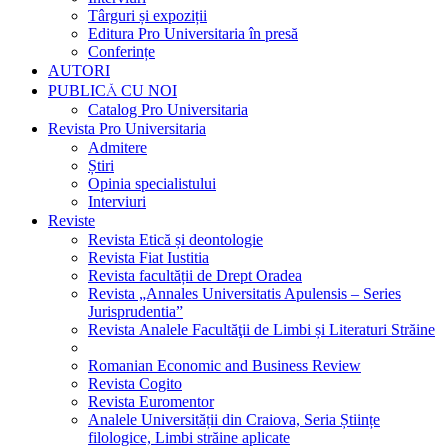
Târguri și expoziții
Editura Pro Universitaria în presă
Conferințe
AUTORI
PUBLICĂ CU NOI
Catalog Pro Universitaria
Revista Pro Universitaria
Admitere
Știri
Opinia specialistului
Interviuri
Reviste
Revista Etică și deontologie
Revista Fiat Iustitia
Revista facultății de Drept Oradea
Revista „Annales Universitatis Apulensis – Series
Jurisprudentia”
Revista Analele Facultăţii de Limbi și Literaturi Străine
Romanian Economic and Business Review
Revista Cogito
Revista Euromentor
Analele Universității din Craiova, Seria Științe
filologice, Limbi străine aplicate