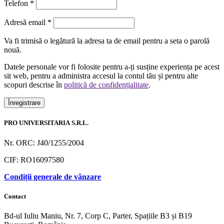
Telefon
*
Obligatoriu
Adresă email
*
Va fi trimisă o legătură la adresa ta de email pentru a seta o parolă
nouă.
Datele personale vor fi folosite pentru a-ți susține experiența pe acest
sit web, pentru a administra accesul la contul tău și pentru alte
scopuri descrise în
politică de confidențialitate
.
Înregistrare
PRO UNIVERSITARIA S.R.L.
Nr. ORC: J40/1255/2004
CIF: RO16097580
Condiții generale de vânzare
Contact
Bd-ul Iuliu Maniu, Nr. 7, Corp C, Parter, Spațiile B3 și B19