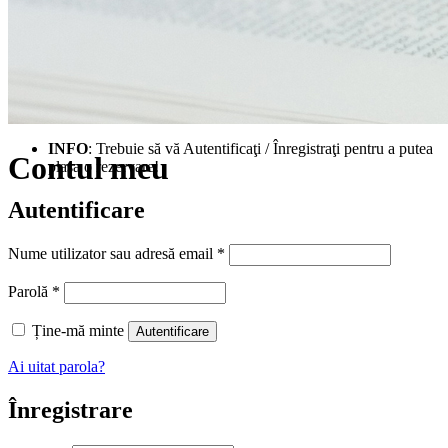
INFO
: Trebuie să vă Autentificaţi / Înregistraţi pentru a putea
Contul meu
plasa o rezervare!
Autentificare
Obligatoriu
Nume utilizator sau adresă email
*
Obligatoriu
Parolă
*
Ține-mă minte
Autentificare
Ai uitat parola?
Înregistrare