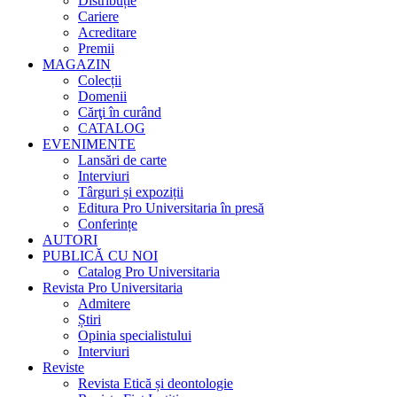
Distribuție
Cariere
Acreditare
Premii
MAGAZIN
Colecții
Domenii
Cărţi în curând
CATALOG
EVENIMENTE
Lansări de carte
Interviuri
Târguri și expoziții
Editura Pro Universitaria în presă
Conferințe
AUTORI
PUBLICĂ CU NOI
Catalog Pro Universitaria
Revista Pro Universitaria
Admitere
Știri
Opinia specialistului
Interviuri
Reviste
Revista Etică și deontologie