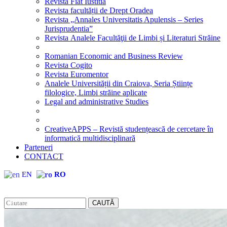
Revista Fiat Iustitia
Revista facultății de Drept Oradea
Revista „Annales Universitatis Apulensis – Series
Jurisprudentia”
Revista Analele Facultăţii de Limbi și Literaturi Străine
Romanian Economic and Business Review
Revista Cogito
Revista Euromentor
Analele Universității din Craiova, Seria Științe
filologice, Limbi străine aplicate
Legal and administrative Studies
CreativeAPPS – Revistă studențească de cercetare în
informatică multidisciplinară
Parteneri
CONTACT
EN
RO
CAUTĂ