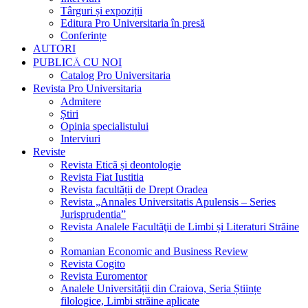
Târguri și expoziții
Editura Pro Universitaria în presă
Conferințe
AUTORI
PUBLICĂ CU NOI
Catalog Pro Universitaria
Revista Pro Universitaria
Admitere
Știri
Opinia specialistului
Interviuri
Reviste
Revista Etică și deontologie
Revista Fiat Iustitia
Revista facultății de Drept Oradea
Revista „Annales Universitatis Apulensis – Series
Jurisprudentia”
Revista Analele Facultăţii de Limbi și Literaturi Străine
Romanian Economic and Business Review
Revista Cogito
Revista Euromentor
Analele Universității din Craiova, Seria Științe
filologice, Limbi străine aplicate