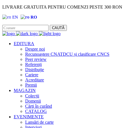
LIVRARE GRATUITA PENTRU COMENZI PESTE 300 RON
EN
RO
Facebook
Instagram
CAUTĂ
EDITURA
Despre noi
Recunoaștere CNATDCU și clasificare CNCS
Peer review
Referenți
Distribuție
Cariere
Acreditare
Premii
MAGAZIN
Colecții
Domenii
Cărţi în curând
CATALOG
EVENIMENTE
Lansări de carte
Interviuri