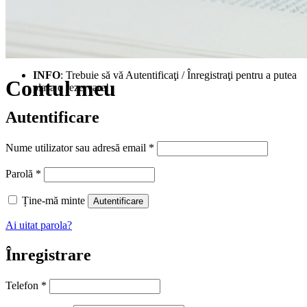
INFO
: Trebuie să vă Autentificaţi / Înregistraţi pentru a putea
Contul meu
plasa o rezervare!
Autentificare
Obligatoriu
Nume utilizator sau adresă email
*
Obligatoriu
Parolă
*
Ține-mă minte
Autentificare
Ai uitat parola?
Înregistrare
Telefon
*