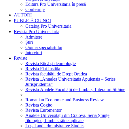
Editura Pro Universitaria în presă
Conferințe
AUTORI
PUBLICĂ CU NOI
Catalog Pro Universitaria
Revista Pro Universitaria
Admitere
Știri
Opinia specialistului
Interviuri
Reviste
Revista Etică și deontologie
Revista Fiat Iustitia
Revista facultății de Drept Oradea
Revista „Annales Universitatis Apulensis – Series
Jurisprudentia”
Revista Analele Facultăţii de Limbi și Literaturi Străine
Romanian Economic and Business Review
Revista Cogito
Revista Euromentor
Analele Universității din Craiova, Seria Științe
filologice, Limbi străine aplicate
Legal and administrative Studies