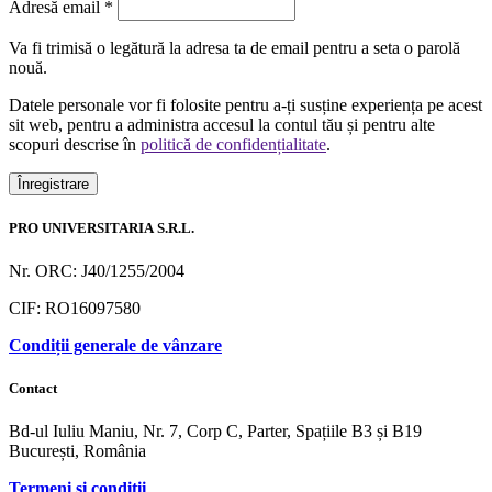
Obligatoriu
Adresă email
*
Va fi trimisă o legătură la adresa ta de email pentru a seta o parolă
nouă.
Datele personale vor fi folosite pentru a-ți susține experiența pe acest
sit web, pentru a administra accesul la contul tău și pentru alte
scopuri descrise în
politică de confidențialitate
.
Înregistrare
PRO UNIVERSITARIA S.R.L.
Nr. ORC: J40/1255/2004
CIF: RO16097580
Condiții generale de vânzare
Contact
Bd-ul Iuliu Maniu, Nr. 7, Corp C, Parter, Spațiile B3 și B19
București, România
Termeni și condiții