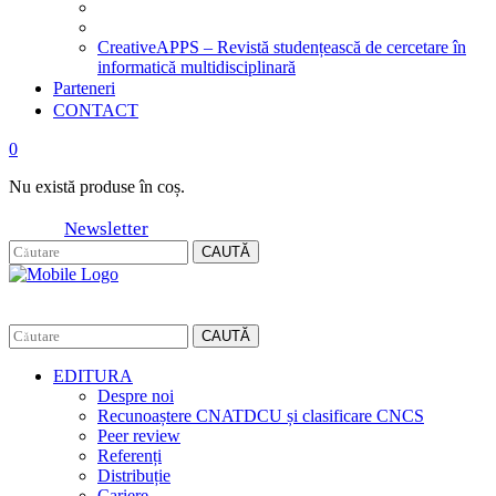
CreativeAPPS – Revistă studențească de cercetare în
informatică multidisciplinară
Parteneri
CONTACT
0
Nu există produse în coș.
Newsletter
CAUTĂ
CAUTĂ
EDITURA
Despre noi
Recunoaștere CNATDCU și clasificare CNCS
Peer review
Referenți
Distribuție
Cariere