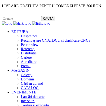
LIVRARE GRATUITA PENTRU COMENZI PESTE 300 RON
Facebook
Instagram
CAUTĂ
EDITURA
Despre noi
Recunoaștere CNATDCU și clasificare CNCS
Peer review
Referenți
Distribuție
Cariere
Acreditare
Premii
MAGAZIN
Colecții
Domenii
Cărţi în curând
CATALOG
EVENIMENTE
Lansări de carte
Interviuri
Târguri și expoziții