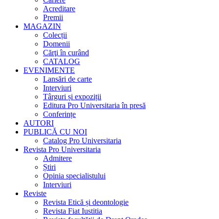
Acreditare
Premii
MAGAZIN
Colecții
Domenii
Cărţi în curând
CATALOG
EVENIMENTE
Lansări de carte
Interviuri
Târguri și expoziții
Editura Pro Universitaria în presă
Conferințe
AUTORI
PUBLICĂ CU NOI
Catalog Pro Universitaria
Revista Pro Universitaria
Admitere
Știri
Opinia specialistului
Interviuri
Reviste
Revista Etică și deontologie
Revista Fiat Iustitia