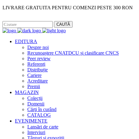
LIVRARE GRATUITA PENTRU COMENZI PESTE 300 RON
Facebook
Instagram
CAUTĂ
EDITURA
Despre noi
Recunoaștere CNATDCU și clasificare CNCS
Peer review
Referenți
Distribuție
Cariere
Acreditare
Premii
MAGAZIN
Colecții
Domenii
Cărţi în curând
CATALOG
EVENIMENTE
Lansări de carte
Interviuri
Târguri și expoziții