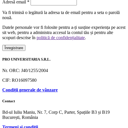
Obligatoriu
Adresă email
*
Va fi trimisă o legătură la adresa ta de email pentru a seta o parolă
nouă.
Datele personale vor fi folosite pentru a-ți susține experiența pe acest
sit web, pentru a administra accesul la contul tău și pentru alte
scopuri descrise în
politică de confidențialitate
.
Înregistrare
PRO UNIVERSITARIA S.R.L.
Nr. ORC: J40/1255/2004
CIF: RO16097580
Condiții generale de vânzare
Contact
Bd-ul Iuliu Maniu, Nr. 7, Corp C, Parter, Spațiile B3 și B19
București, România
Termeni și condiții