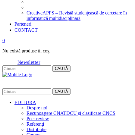
CreativeAPPS – Revistă studențească de cercetare în
informatică multidisciplinară
Parteneri
CONTACT
0
Nu există produse în coș.
Newsletter
CAUTĂ
CAUTĂ
EDITURA
Despre noi
Recunoaștere CNATDCU și clasificare CNCS
Peer review
Referenți
Distribuție
Cariere