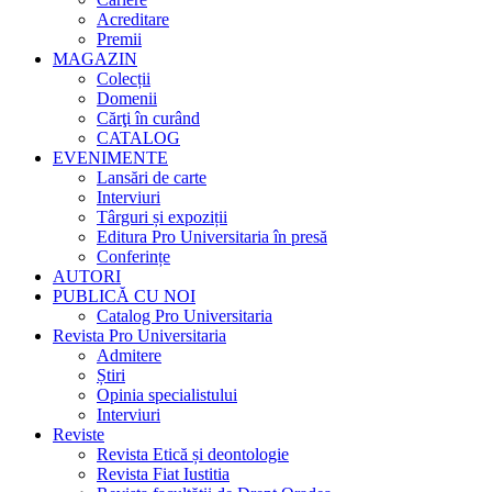
Acreditare
Premii
MAGAZIN
Colecții
Domenii
Cărţi în curând
CATALOG
EVENIMENTE
Lansări de carte
Interviuri
Târguri și expoziții
Editura Pro Universitaria în presă
Conferințe
AUTORI
PUBLICĂ CU NOI
Catalog Pro Universitaria
Revista Pro Universitaria
Admitere
Știri
Opinia specialistului
Interviuri
Reviste
Revista Etică și deontologie
Revista Fiat Iustitia