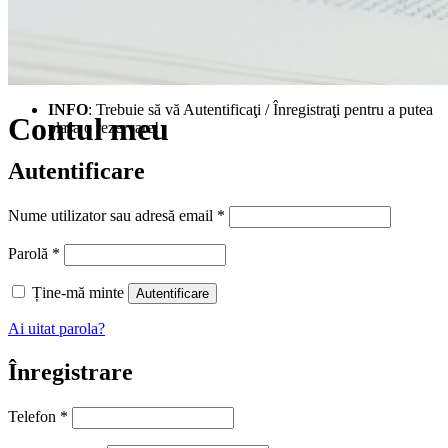
INFO
: Trebuie să vă Autentificaţi / Înregistraţi pentru a putea
Contul meu
plasa o rezervare!
Autentificare
Obligatoriu
Nume utilizator sau adresă email
*
Obligatoriu
Parolă
*
Ține-mă minte
Autentificare
Ai uitat parola?
Înregistrare
Telefon
*