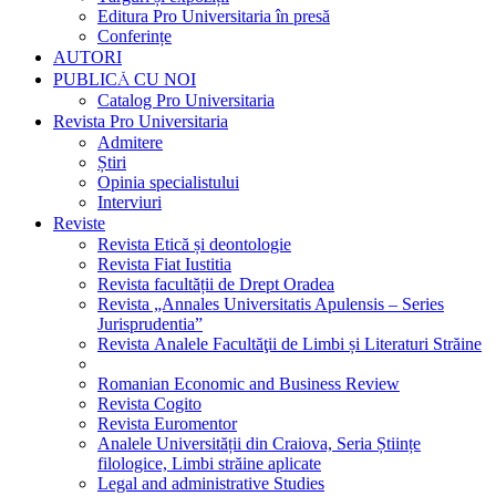
Editura Pro Universitaria în presă
Conferințe
AUTORI
PUBLICĂ CU NOI
Catalog Pro Universitaria
Revista Pro Universitaria
Admitere
Știri
Opinia specialistului
Interviuri
Reviste
Revista Etică și deontologie
Revista Fiat Iustitia
Revista facultății de Drept Oradea
Revista „Annales Universitatis Apulensis – Series
Jurisprudentia”
Revista Analele Facultăţii de Limbi și Literaturi Străine
Romanian Economic and Business Review
Revista Cogito
Revista Euromentor
Analele Universității din Craiova, Seria Științe
filologice, Limbi străine aplicate
Legal and administrative Studies