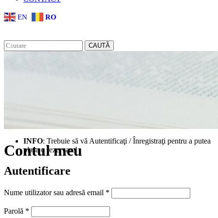
EN
RO
CAUTĂ
INFO
: Trebuie să vă Autentificaţi / Înregistraţi pentru a putea
Contul meu
plasa o rezervare!
Autentificare
Obligatoriu
Nume utilizator sau adresă email
*
Obligatoriu
Parolă
*