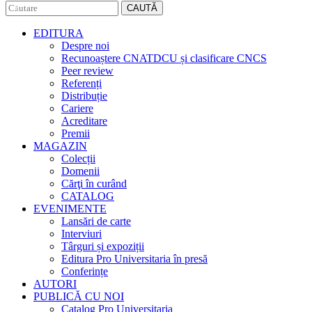
CAUTĂ
EDITURA
Despre noi
Recunoaștere CNATDCU și clasificare CNCS
Peer review
Referenți
Distribuție
Cariere
Acreditare
Premii
MAGAZIN
Colecții
Domenii
Cărţi în curând
CATALOG
EVENIMENTE
Lansări de carte
Interviuri
Târguri și expoziții
Editura Pro Universitaria în presă
Conferințe
AUTORI
PUBLICĂ CU NOI
Catalog Pro Universitaria