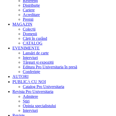
Referenți
Distribuție
Cariere
Acreditare
Premii
MAGAZIN
Colecții
Domenii
Cărţi în curând
CATALOG
EVENIMENTE
Lansări de carte
Interviuri
Târguri și expoziții
Editura Pro Universitaria în presă
Conferințe
AUTORI
PUBLICĂ CU NOI
Catalog Pro Universitaria
Revista Pro Universitaria
Admitere
Știri
Opinia specialistului
Interviuri
Reviste