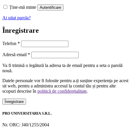
Ține-mă minte
Autentificare
Ai uitat parola?
Înregistrare
Telefon
*
Obligatoriu
Adresă email
*
Va fi trimisă o legătură la adresa ta de email pentru a seta o parolă
nouă.
Datele personale vor fi folosite pentru a-ți susține experiența pe acest
sit web, pentru a administra accesul la contul tău și pentru alte
scopuri descrise în
politică de confidențialitate
.
Înregistrare
PRO UNIVERSITARIA S.R.L.
Nr. ORC: J40/1255/2004