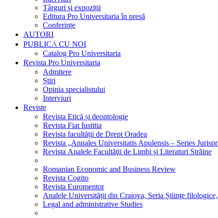
Târguri și expoziții
Editura Pro Universitaria în presă
Conferințe
AUTORI
PUBLICĂ CU NOI
Catalog Pro Universitaria
Revista Pro Universitaria
Admitere
Știri
Opinia specialistului
Interviuri
Reviste
Revista Etică și deontologie
Revista Fiat Iustitia
Revista facultății de Drept Oradea
Revista „Annales Universitatis Apulensis – Series Jurisp
Revista Analele Facultăţii de Limbi și Literaturi Străine
Romanian Economic and Business Review
Revista Cogito
Revista Euromentor
Analele Universității din Craiova, Seria Științe filologice,
Legal and administrative Studies