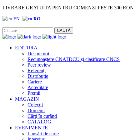
LIVRARE GRATUITA PENTRU COMENZI PESTE 300 RON
EN
RO
Facebook
Instagram
CAUTĂ
EDITURA
Despre noi
Recunoaștere CNATDCU și clasificare CNCS
Peer review
Referenți
Distribuție
Cariere
Acreditare
Premii
MAGAZIN
Colecții
Domenii
Cărţi în curând
CATALOG
EVENIMENTE
Lansări de carte
Interviuri