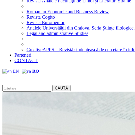
Revista Analele Facultăţii de Limbi și Literaturi Străine
Romanian Economic and Business Review
Revista Cogito
Revista Euromentor
Analele Universității din Craiova, Seria Științe filologice,
Legal and administrative Studies
CreativeAPPS – Revistă studențească de cercetare în info
Parteneri
CONTACT
EN
RO
CAUTĂ