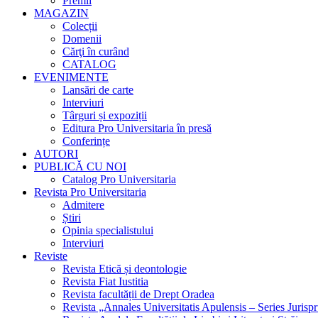
Premii
MAGAZIN
Colecții
Domenii
Cărţi în curând
CATALOG
EVENIMENTE
Lansări de carte
Interviuri
Târguri și expoziții
Editura Pro Universitaria în presă
Conferințe
AUTORI
PUBLICĂ CU NOI
Catalog Pro Universitaria
Revista Pro Universitaria
Admitere
Știri
Opinia specialistului
Interviuri
Reviste
Revista Etică și deontologie
Revista Fiat Iustitia
Revista facultății de Drept Oradea
Revista „Annales Universitatis Apulensis – Series Jurisp