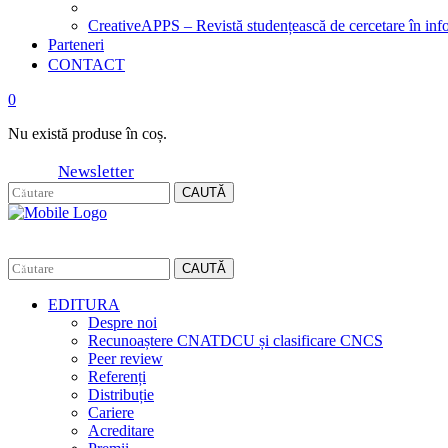
CreativeAPPS – Revistă studențească de cercetare în info
Parteneri
CONTACT
0
Nu există produse în coș.
Newsletter
CAUTĂ
CAUTĂ
EDITURA
Despre noi
Recunoaștere CNATDCU și clasificare CNCS
Peer review
Referenți
Distribuție
Cariere
Acreditare