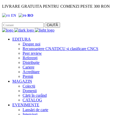
LIVRARE GRATUITA PENTRU COMENZI PESTE 300 RON
EN
RO
Facebook
Instagram
CAUTĂ
EDITURA
Despre noi
Recunoaștere CNATDCU și clasificare CNCS
Peer review
Referenți
Distribuție
Cariere
Acreditare
Premii
MAGAZIN
Colecții
Domenii
Cărţi în curând
CATALOG
EVENIMENTE
Lansări de carte
Interviuri