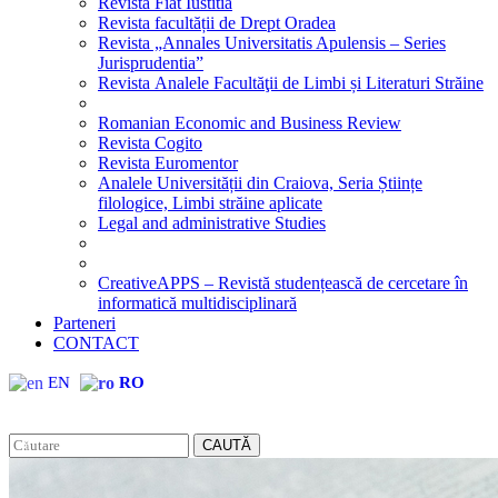
Revista Fiat Iustitia
Revista facultății de Drept Oradea
Revista „Annales Universitatis Apulensis – Series
Jurisprudentia”
Revista Analele Facultăţii de Limbi și Literaturi Străine
Romanian Economic and Business Review
Revista Cogito
Revista Euromentor
Analele Universității din Craiova, Seria Științe
filologice, Limbi străine aplicate
Legal and administrative Studies
CreativeAPPS – Revistă studențească de cercetare în
informatică multidisciplinară
Parteneri
CONTACT
EN
RO
CAUTĂ