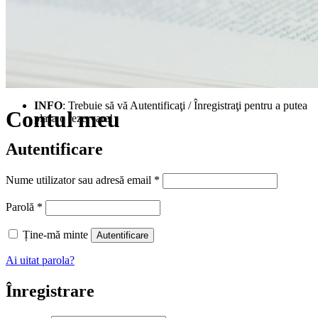
INFO
: Trebuie să vă Autentificaţi / Înregistraţi pentru a putea
Contul meu
plasa o rezervare!
Autentificare
Obligatoriu
Nume utilizator sau adresă email
*
Obligatoriu
Parolă
*
Ține-mă minte
Autentificare
Ai uitat parola?
Înregistrare