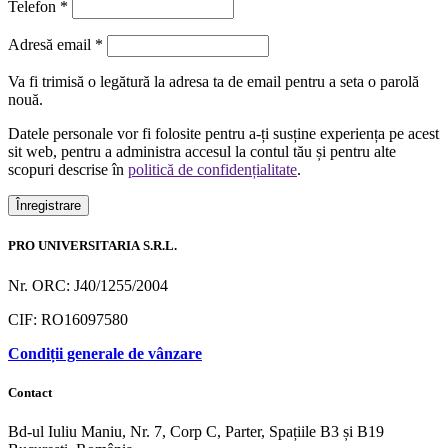
Telefon
*
Obligatoriu
Adresă email
*
Va fi trimisă o legătură la adresa ta de email pentru a seta o parolă
nouă.
Datele personale vor fi folosite pentru a-ți susține experiența pe acest
sit web, pentru a administra accesul la contul tău și pentru alte
scopuri descrise în
politică de confidențialitate
.
Înregistrare
PRO UNIVERSITARIA S.R.L.
Nr. ORC: J40/1255/2004
CIF: RO16097580
Condiții generale de vânzare
Contact
Bd-ul Iuliu Maniu, Nr. 7, Corp C, Parter, Spațiile B3 și B19