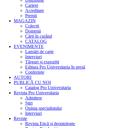
Distribuție
Cariere
Acreditare
Premii
MAGAZIN
Colecții
Domenii
Cărţi în curând
CATALOG
EVENIMENTE
Lansări de carte
Interviuri
Târguri și expoziții
Editura Pro Universitaria în presă
Conferințe
AUTORI
PUBLICĂ CU NOI
Catalog Pro Universitaria
Revista Pro Universitaria
Admitere
Știri
Opinia specialistului
Interviuri
Reviste
Revista Etică și deontologie