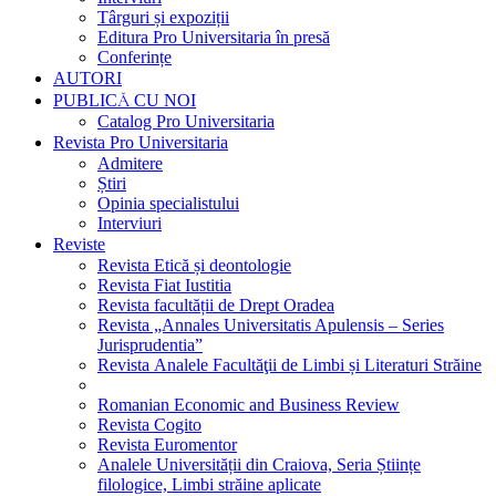
Târguri și expoziții
Editura Pro Universitaria în presă
Conferințe
AUTORI
PUBLICĂ CU NOI
Catalog Pro Universitaria
Revista Pro Universitaria
Admitere
Știri
Opinia specialistului
Interviuri
Reviste
Revista Etică și deontologie
Revista Fiat Iustitia
Revista facultății de Drept Oradea
Revista „Annales Universitatis Apulensis – Series
Jurisprudentia”
Revista Analele Facultăţii de Limbi și Literaturi Străine
Romanian Economic and Business Review
Revista Cogito
Revista Euromentor
Analele Universității din Craiova, Seria Științe
filologice, Limbi străine aplicate