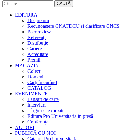
CAUTĂ
EDITURA
Despre noi
Recunoaștere CNATDCU și clasificare CNCS
Peer review
Referenți
Distribuție
Cariere
Acreditare
Premii
MAGAZIN
Colecții
Domenii
Cărţi în curând
CATALOG
EVENIMENTE
Lansări de carte
Interviuri
Târguri și expoziții
Editura Pro Universitaria în presă
Conferințe
AUTORI
PUBLICĂ CU NOI
Catalog Pro Universitaria