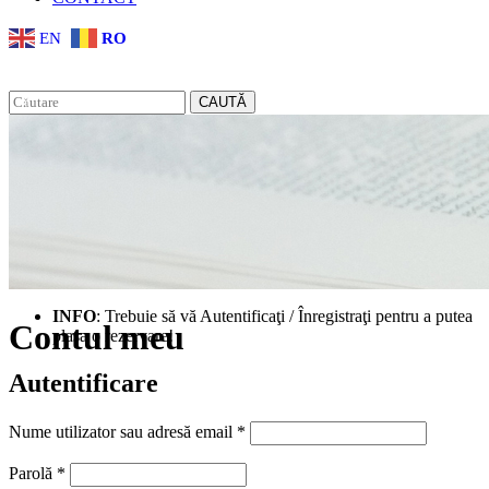
EN
RO
CAUTĂ
INFO
: Trebuie să vă Autentificaţi / Înregistraţi pentru a putea
Contul meu
plasa o rezervare!
Autentificare
Obligatoriu
Nume utilizator sau adresă email
*
Obligatoriu
Parolă
*