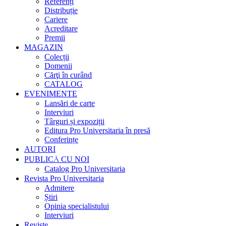
Referenți
Distribuție
Cariere
Acreditare
Premii
MAGAZIN
Colecții
Domenii
Cărţi în curând
CATALOG
EVENIMENTE
Lansări de carte
Interviuri
Târguri și expoziții
Editura Pro Universitaria în presă
Conferințe
AUTORI
PUBLICĂ CU NOI
Catalog Pro Universitaria
Revista Pro Universitaria
Admitere
Știri
Opinia specialistului
Interviuri
Reviste