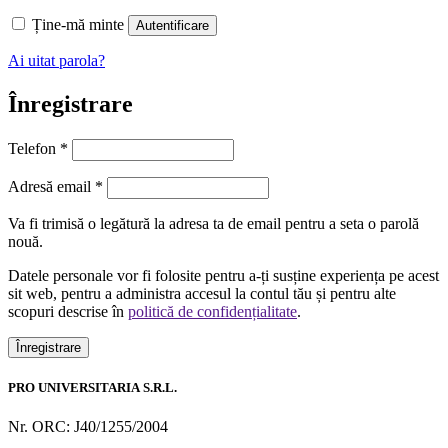
Ține-mă minte
Autentificare
Ai uitat parola?
Înregistrare
Telefon
*
Obligatoriu
Adresă email
*
Va fi trimisă o legătură la adresa ta de email pentru a seta o parolă
nouă.
Datele personale vor fi folosite pentru a-ți susține experiența pe acest
sit web, pentru a administra accesul la contul tău și pentru alte
scopuri descrise în
politică de confidențialitate
.
Înregistrare
PRO UNIVERSITARIA S.R.L.
Nr. ORC: J40/1255/2004