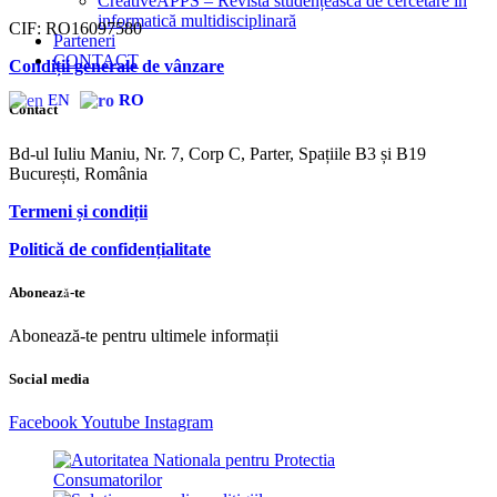
CreativeAPPS – Revistă studențească de cercetare în
informatică multidisciplinară
CIF: RO16097580
Parteneri
CONTACT
Condiții generale de vânzare
EN
RO
Contact
Bd-ul Iuliu Maniu, Nr. 7, Corp C, Parter, Spațiile B3 și B19
București, România
Termeni și condiții
Politică de confidențialitate
Abonează-te
Abonează-te pentru ultimele informații
Social media
Facebook
Youtube
Instagram