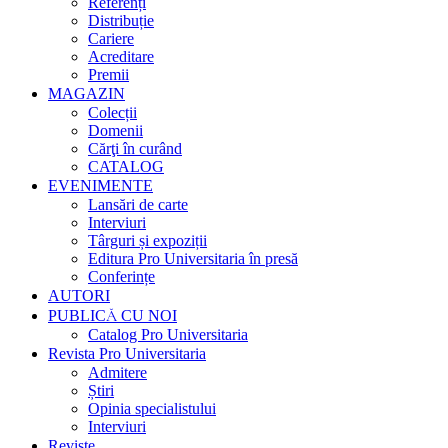
Referenți
Distribuție
Cariere
Acreditare
Premii
MAGAZIN
Colecții
Domenii
Cărţi în curând
CATALOG
EVENIMENTE
Lansări de carte
Interviuri
Târguri și expoziții
Editura Pro Universitaria în presă
Conferințe
AUTORI
PUBLICĂ CU NOI
Catalog Pro Universitaria
Revista Pro Universitaria
Admitere
Știri
Opinia specialistului
Interviuri
Reviste