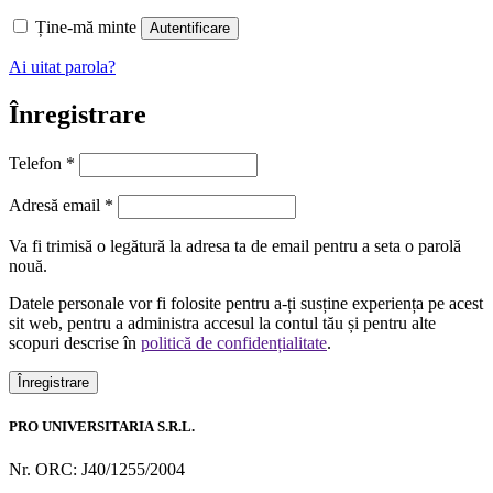
Ține-mă minte
Autentificare
Ai uitat parola?
Înregistrare
Telefon
*
Obligatoriu
Adresă email
*
Va fi trimisă o legătură la adresa ta de email pentru a seta o parolă
nouă.
Datele personale vor fi folosite pentru a-ți susține experiența pe acest
sit web, pentru a administra accesul la contul tău și pentru alte
scopuri descrise în
politică de confidențialitate
.
Înregistrare
PRO UNIVERSITARIA S.R.L.
Nr. ORC: J40/1255/2004