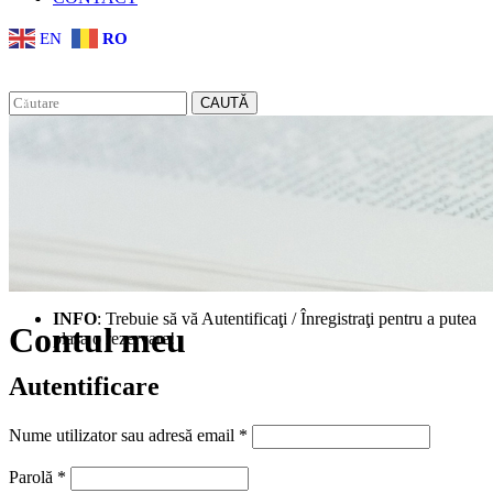
EN
RO
CAUTĂ
INFO
: Trebuie să vă Autentificaţi / Înregistraţi pentru a putea
Contul meu
plasa o rezervare!
Autentificare
Obligatoriu
Nume utilizator sau adresă email
*
Obligatoriu
Parolă
*