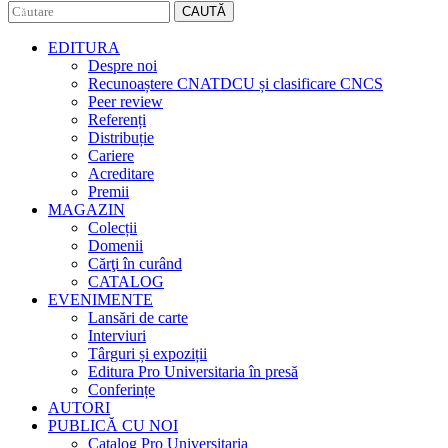
CAUTĂ
EDITURA
Despre noi
Recunoaștere CNATDCU și clasificare CNCS
Peer review
Referenți
Distribuție
Cariere
Acreditare
Premii
MAGAZIN
Colecții
Domenii
Cărţi în curând
CATALOG
EVENIMENTE
Lansări de carte
Interviuri
Târguri și expoziții
Editura Pro Universitaria în presă
Conferințe
AUTORI
PUBLICĂ CU NOI
Catalog Pro Universitaria