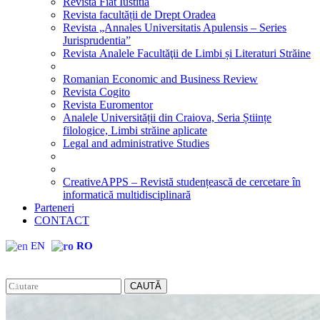
Revista Fiat Iustitia
Revista facultății de Drept Oradea
Revista „Annales Universitatis Apulensis – Series
Jurisprudentia”
Revista Analele Facultăţii de Limbi și Literaturi Străine
Romanian Economic and Business Review
Revista Cogito
Revista Euromentor
Analele Universității din Craiova, Seria Științe
filologice, Limbi străine aplicate
Legal and administrative Studies
CreativeAPPS – Revistă studențească de cercetare în
informatică multidisciplinară
Parteneri
CONTACT
EN
RO
CAUTĂ