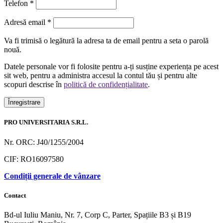
Telefon
*
Obligatoriu
Adresă email
*
Va fi trimisă o legătură la adresa ta de email pentru a seta o parolă
nouă.
Datele personale vor fi folosite pentru a-ți susține experiența pe acest
sit web, pentru a administra accesul la contul tău și pentru alte
scopuri descrise în
politică de confidențialitate
.
Înregistrare
PRO UNIVERSITARIA S.R.L.
Nr. ORC: J40/1255/2004
CIF: RO16097580
Condiții generale de vânzare
Contact
Bd-ul Iuliu Maniu, Nr. 7, Corp C, Parter, Spațiile B3 și B19