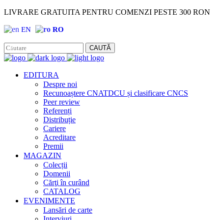
LIVRARE GRATUITA PENTRU COMENZI PESTE 300 RON
EN
RO
Facebook
Instagram
CAUTĂ
EDITURA
Despre noi
Recunoaștere CNATDCU și clasificare CNCS
Peer review
Referenți
Distribuție
Cariere
Acreditare
Premii
MAGAZIN
Colecții
Domenii
Cărţi în curând
CATALOG
EVENIMENTE
Lansări de carte
Interviuri