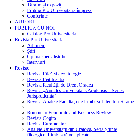
Târguri și expoziții
Editura Pro Universitaria în presă
Conferințe
AUTORI
PUBLICĂ CU NOI
Catalog Pro Universitaria
Revista Pro Universitaria
Admitere
Știri
Opinia specialistului
Interviuri
Reviste
Revista Etică și deontologie
Revista Fiat Iustitia
Revista facultății de Drept Oradea
Revista „Annales Universitatis Apulensis – Series
Jurisprudentia”
Revista Analele Facultăţii de Limbi și Literaturi Străine
Romanian Economic and Business Review
Revista Cogito
Revista Euromentor
Analele Universității din Craiova, Seria Științe
filologice, Limbi străine aplicate