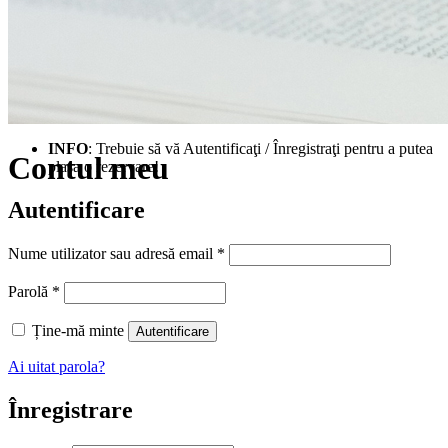
INFO
: Trebuie să vă Autentificaţi / Înregistraţi pentru a putea
Contul meu
plasa o rezervare!
Autentificare
Obligatoriu
Nume utilizator sau adresă email
*
Obligatoriu
Parolă
*
Ține-mă minte
Autentificare
Ai uitat parola?
Înregistrare