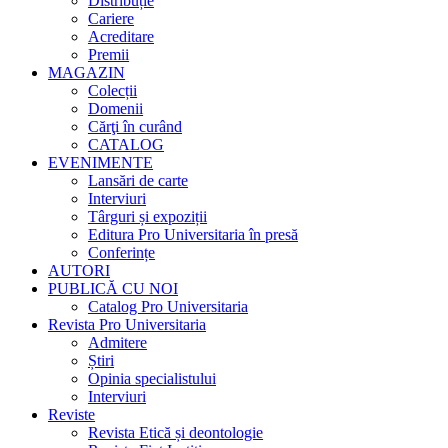
Distribuție
Cariere
Acreditare
Premii
MAGAZIN
Colecții
Domenii
Cărţi în curând
CATALOG
EVENIMENTE
Lansări de carte
Interviuri
Târguri și expoziții
Editura Pro Universitaria în presă
Conferințe
AUTORI
PUBLICĂ CU NOI
Catalog Pro Universitaria
Revista Pro Universitaria
Admitere
Știri
Opinia specialistului
Interviuri
Reviste
Revista Etică și deontologie