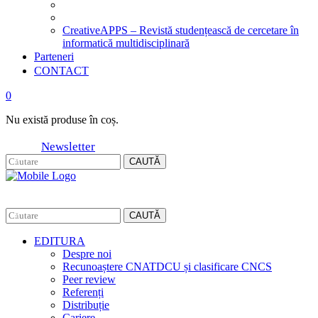
CreativeAPPS – Revistă studențească de cercetare în
informatică multidisciplinară
Parteneri
CONTACT
0
Nu există produse în coș.
Newsletter
CAUTĂ
CAUTĂ
EDITURA
Despre noi
Recunoaștere CNATDCU și clasificare CNCS
Peer review
Referenți
Distribuție
Cariere