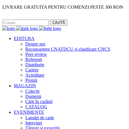
LIVRARE GRATUITA PENTRU COMENZI PESTE 300 RON
Facebook
Instagram
CAUTĂ
EDITURA
Despre noi
Recunoaștere CNATDCU și clasificare CNCS
Peer review
Referenți
Distribuție
Cariere
Acreditare
Premii
MAGAZIN
Colecții
Domenii
Cărţi în curând
CATALOG
EVENIMENTE
Lansări de carte
Interviuri
Târguri și expoziții