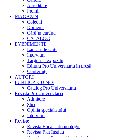
Acreditare
Premii
MAGAZIN
Colecții
Domenii
Cărţi în curând
CATALOG
EVENIMENTE
Lansări de carte
Interviuri
Târguri și expoziții
Editura Pro Universitaria în presă
Conferințe
AUTORI
PUBLICĂ CU NOI
Catalog Pro Universitaria
Revista Pro Universitaria
Admitere
Știri
Opinia specialistului
Interviuri
Reviste
Revista Etică și deontologie
Revista Fiat Iustitia