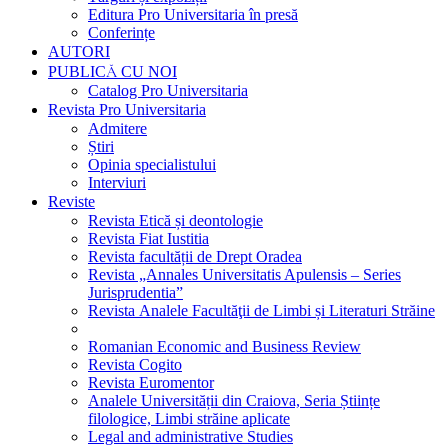
Editura Pro Universitaria în presă
Conferințe
AUTORI
PUBLICĂ CU NOI
Catalog Pro Universitaria
Revista Pro Universitaria
Admitere
Știri
Opinia specialistului
Interviuri
Reviste
Revista Etică și deontologie
Revista Fiat Iustitia
Revista facultății de Drept Oradea
Revista „Annales Universitatis Apulensis – Series
Jurisprudentia”
Revista Analele Facultăţii de Limbi și Literaturi Străine
Romanian Economic and Business Review
Revista Cogito
Revista Euromentor
Analele Universității din Craiova, Seria Științe
filologice, Limbi străine aplicate
Legal and administrative Studies