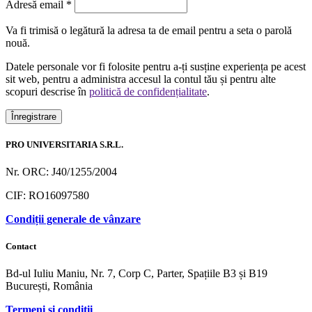
Obligatoriu
Adresă email
*
Va fi trimisă o legătură la adresa ta de email pentru a seta o parolă
nouă.
Datele personale vor fi folosite pentru a-ți susține experiența pe acest
sit web, pentru a administra accesul la contul tău și pentru alte
scopuri descrise în
politică de confidențialitate
.
Înregistrare
PRO UNIVERSITARIA S.R.L.
Nr. ORC: J40/1255/2004
CIF: RO16097580
Condiții generale de vânzare
Contact
Bd-ul Iuliu Maniu, Nr. 7, Corp C, Parter, Spațiile B3 și B19
București, România
Termeni și condiții