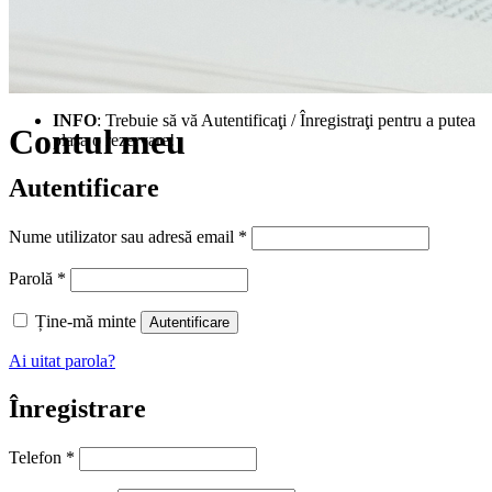
INFO
: Trebuie să vă Autentificaţi / Înregistraţi pentru a putea
Contul meu
plasa o rezervare!
Autentificare
Obligatoriu
Nume utilizator sau adresă email
*
Obligatoriu
Parolă
*
Ține-mă minte
Autentificare
Ai uitat parola?
Înregistrare
Telefon
*