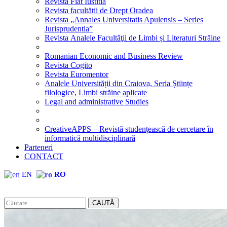
Revista Fiat Iustitia
Revista facultății de Drept Oradea
Revista „Annales Universitatis Apulensis – Series
Jurisprudentia”
Revista Analele Facultăţii de Limbi și Literaturi Străine
Romanian Economic and Business Review
Revista Cogito
Revista Euromentor
Analele Universității din Craiova, Seria Științe
filologice, Limbi străine aplicate
Legal and administrative Studies
CreativeAPPS – Revistă studențească de cercetare în
informatică multidisciplinară
Parteneri
CONTACT
EN
RO
CAUTĂ