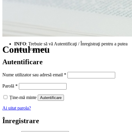
INFO
: Trebuie să vă Autentificaţi / Înregistraţi pentru a putea
Contul meu
plasa o rezervare!
Autentificare
Obligatoriu
Nume utilizator sau adresă email
*
Obligatoriu
Parolă
*
Ține-mă minte
Autentificare
Ai uitat parola?
Înregistrare