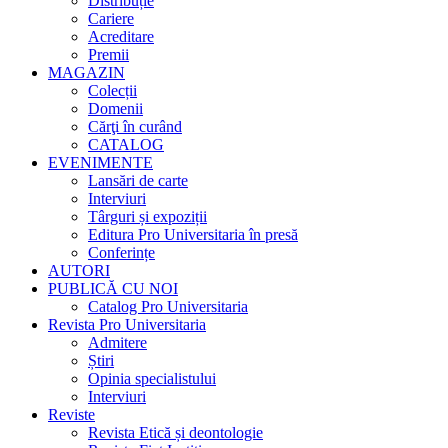
Distribuție
Cariere
Acreditare
Premii
MAGAZIN
Colecții
Domenii
Cărţi în curând
CATALOG
EVENIMENTE
Lansări de carte
Interviuri
Târguri și expoziții
Editura Pro Universitaria în presă
Conferințe
AUTORI
PUBLICĂ CU NOI
Catalog Pro Universitaria
Revista Pro Universitaria
Admitere
Știri
Opinia specialistului
Interviuri
Reviste
Revista Etică și deontologie