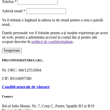
Telefon
*
Obligatoriu
Adresă email
*
Va fi trimisă o legătură la adresa ta de email pentru a seta o parolă
nouă.
Datele personale vor fi folosite pentru a-ți susține experiența pe acest
sit web, pentru a administra accesul la contul tău și pentru alte
scopuri descrise în
politică de confidențialitate
.
Înregistrare
PRO UNIVERSITARIA S.R.L.
Nr. ORC: J40/1255/2004
CIF: RO16097580
Condiții generale de vânzare
Contact
Bd-ul Iuliu Maniu, Nr. 7, Corp C, Parter, Spațiile B3 și B19