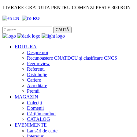
LIVRARE GRATUITA PENTRU COMENZI PESTE 300 RON
EN
RO
Facebook
Instagram
CAUTĂ
EDITURA
Despre noi
Recunoaștere CNATDCU și clasificare CNCS
Peer review
Referenți
Distribuție
Cariere
Acreditare
Premii
MAGAZIN
Colecții
Domenii
Cărţi în curând
CATALOG
EVENIMENTE
Lansări de carte
Interviuri