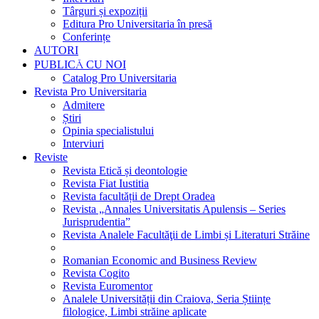
Târguri și expoziții
Editura Pro Universitaria în presă
Conferințe
AUTORI
PUBLICĂ CU NOI
Catalog Pro Universitaria
Revista Pro Universitaria
Admitere
Știri
Opinia specialistului
Interviuri
Reviste
Revista Etică și deontologie
Revista Fiat Iustitia
Revista facultății de Drept Oradea
Revista „Annales Universitatis Apulensis – Series
Jurisprudentia”
Revista Analele Facultăţii de Limbi și Literaturi Străine
Romanian Economic and Business Review
Revista Cogito
Revista Euromentor
Analele Universității din Craiova, Seria Științe
filologice, Limbi străine aplicate