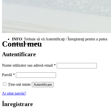
INFO
: Trebuie să vă Autentificaţi / Înregistraţi pentru a putea
Contul meu
plasa o rezervare!
Autentificare
Obligatoriu
Nume utilizator sau adresă email
*
Obligatoriu
Parolă
*
Ține-mă minte
Autentificare
Ai uitat parola?
Înregistrare