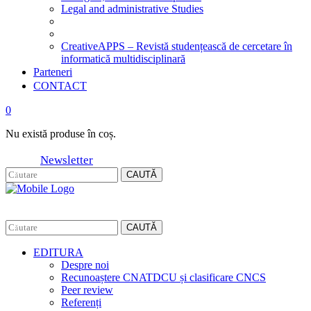
Legal and administrative Studies
CreativeAPPS – Revistă studențească de cercetare în
informatică multidisciplinară
Parteneri
CONTACT
0
Nu există produse în coș.
Newsletter
CAUTĂ
CAUTĂ
EDITURA
Despre noi
Recunoaștere CNATDCU și clasificare CNCS
Peer review
Referenți