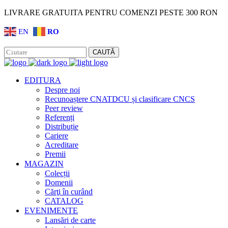
LIVRARE GRATUITA PENTRU COMENZI PESTE 300 RON
EN
RO
Facebook
Instagram
CAUTĂ
EDITURA
Despre noi
Recunoaștere CNATDCU și clasificare CNCS
Peer review
Referenți
Distribuție
Cariere
Acreditare
Premii
MAGAZIN
Colecții
Domenii
Cărţi în curând
CATALOG
EVENIMENTE
Lansări de carte