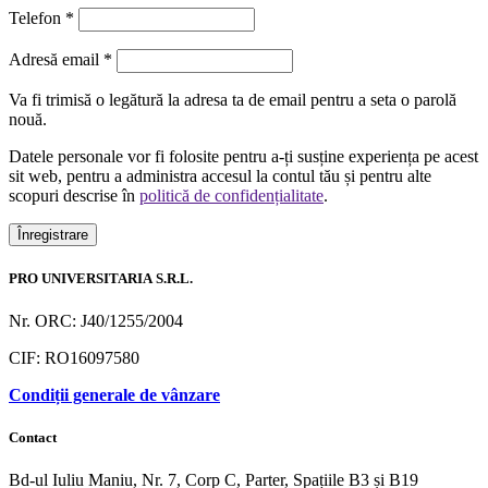
Telefon
*
Obligatoriu
Adresă email
*
Va fi trimisă o legătură la adresa ta de email pentru a seta o parolă
nouă.
Datele personale vor fi folosite pentru a-ți susține experiența pe acest
sit web, pentru a administra accesul la contul tău și pentru alte
scopuri descrise în
politică de confidențialitate
.
Înregistrare
PRO UNIVERSITARIA S.R.L.
Nr. ORC: J40/1255/2004
CIF: RO16097580
Condiții generale de vânzare
Contact
Bd-ul Iuliu Maniu, Nr. 7, Corp C, Parter, Spațiile B3 și B19