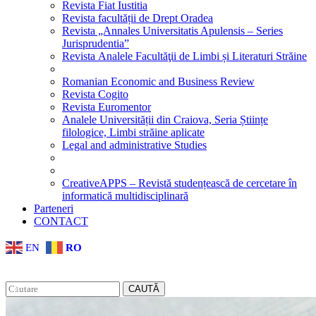
Revista Fiat Iustitia
Revista facultății de Drept Oradea
Revista „Annales Universitatis Apulensis – Series
Jurisprudentia”
Revista Analele Facultăţii de Limbi și Literaturi Străine
Romanian Economic and Business Review
Revista Cogito
Revista Euromentor
Analele Universității din Craiova, Seria Științe
filologice, Limbi străine aplicate
Legal and administrative Studies
CreativeAPPS – Revistă studențească de cercetare în
informatică multidisciplinară
Parteneri
CONTACT
EN
RO
CAUTĂ