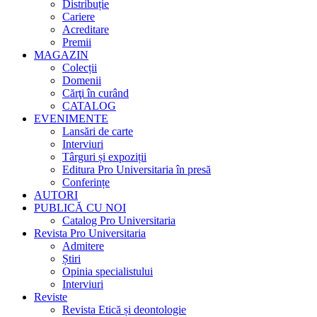
Distribuție
Cariere
Acreditare
Premii
MAGAZIN
Colecții
Domenii
Cărţi în curând
CATALOG
EVENIMENTE
Lansări de carte
Interviuri
Târguri și expoziții
Editura Pro Universitaria în presă
Conferințe
AUTORI
PUBLICĂ CU NOI
Catalog Pro Universitaria
Revista Pro Universitaria
Admitere
Știri
Opinia specialistului
Interviuri
Reviste
Revista Etică și deontologie