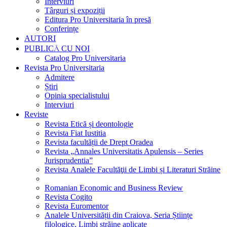
Interviuri
Târguri și expoziții
Editura Pro Universitaria în presă
Conferințe
AUTORI
PUBLICĂ CU NOI
Catalog Pro Universitaria
Revista Pro Universitaria
Admitere
Știri
Opinia specialistului
Interviuri
Reviste
Revista Etică și deontologie
Revista Fiat Iustitia
Revista facultății de Drept Oradea
Revista „Annales Universitatis Apulensis – Series
Jurisprudentia”
Revista Analele Facultăţii de Limbi și Literaturi Străine
Romanian Economic and Business Review
Revista Cogito
Revista Euromentor
Analele Universității din Craiova, Seria Științe
filologice, Limbi străine aplicate