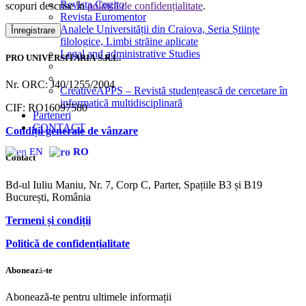
Revista Cogito
scopuri descrise în
politică de confidențialitate
.
Revista Euromentor
Analele Universității din Craiova, Seria Științe
Înregistrare
filologice, Limbi străine aplicate
Legal and administrative Studies
PRO UNIVERSITARIA S.R.L.
Nr. ORC: J40/1255/2004
CreativeAPPS – Revistă studențească de cercetare în
informatică multidisciplinară
CIF: RO16097580
Parteneri
CONTACT
Condiții generale de vânzare
EN
RO
Contact
Bd-ul Iuliu Maniu, Nr. 7, Corp C, Parter, Spațiile B3 și B19
București, România
Termeni și condiții
Politică de confidențialitate
Abonează-te
Abonează-te pentru ultimele informații